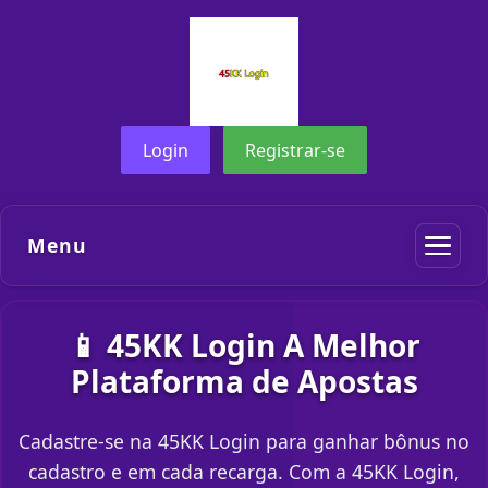
Login
Registrar-se
Menu
📱 45KK Login A Melhor
Plataforma de Apostas
Cadastre-se na 45KK Login para ganhar bônus no
cadastro e em cada recarga. Com a 45KK Login,