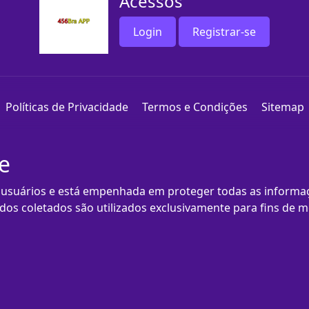
Acessos
Login
Registrar-se
Políticas de Privacidade
Termos e Condições
Sitemap
de
s usuários e está empenhada em proteger todas as informa
os coletados são utilizados exclusivamente para fins de m