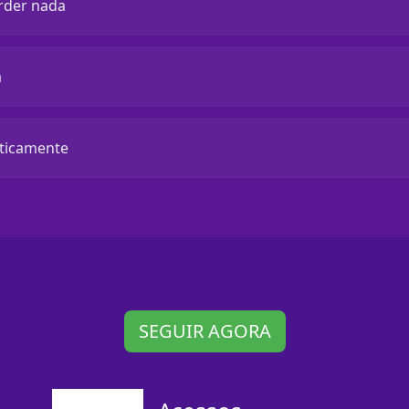
erder nada
a
aticamente
SEGUIR AGORA