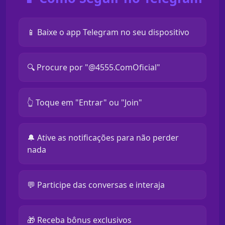
📱 Baixe o app Telegram no seu dispositivo
🔍 Procure por "@4555.ComOficial"
👆 Toque em "Entrar" ou "Join"
🔔 Ative as notificações para não perder
nada
💬 Participe das conversas e interaja
🎁 Receba bônus exclusivos