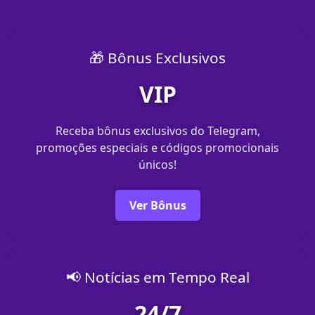
🎁 Bônus Exclusivos
VIP
Receba bônus exclusivos do Telegram,
promoções especiais e códigos promocionais
únicos!
Ver Bônus
📢 Notícias em Tempo Real
24/7