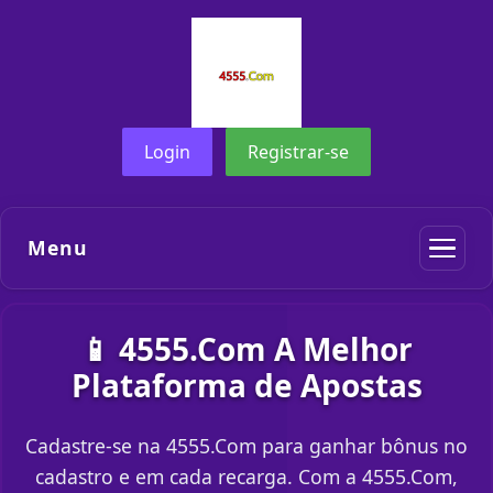
Login
Registrar-se
Menu
📱 4555.Com A Melhor
Plataforma de Apostas
Cadastre-se na 4555.Com para ganhar bônus no
cadastro e em cada recarga. Com a 4555.Com,