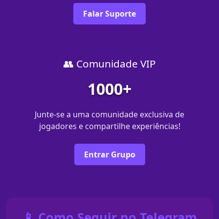
Falar Suporte
👥 Comunidade VIP
1000+
Junte-se a uma comunidade exclusiva de
jogadores e compartilhe experiências!
Entrar Grupo
📱 Como Seguir no Telegram