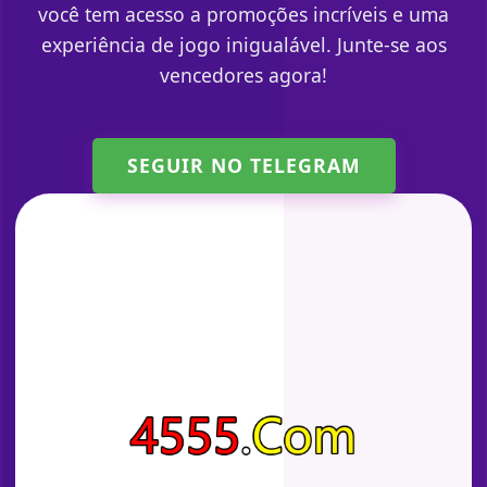
você tem acesso a promoções incríveis e uma
experiência de jogo inigualável. Junte-se aos
vencedores agora!
SEGUIR NO TELEGRAM