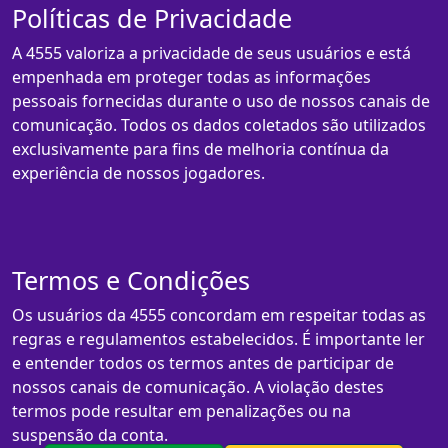
Políticas de Privacidade
A 4555 valoriza a privacidade de seus usuários e está
empenhada em proteger todas as informações
pessoais fornecidas durante o uso de nossos canais de
comunicação. Todos os dados coletados são utilizados
exclusivamente para fins de melhoria contínua da
experiência de nossos jogadores.
Termos e Condições
Os usuários da 4555 concordam em respeitar todas as
regras e regulamentos estabelecidos. É importante ler
e entender todos os termos antes de participar de
nossos canais de comunicação. A violação destes
termos pode resultar em penalizações ou na
suspensão da conta.