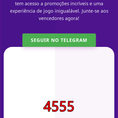
tem acesso a promoções incríveis e uma
experiência de jogo inigualável. Junte-se aos
vencedores agora!
SEGUIR NO TELEGRAM