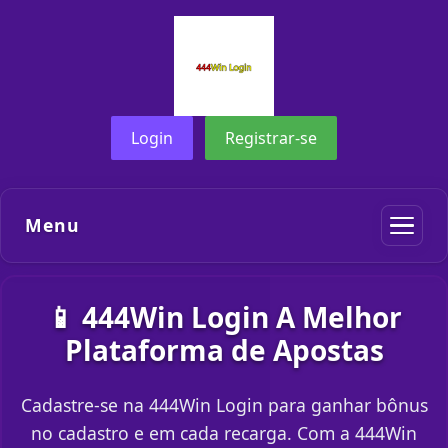
Login
Registrar-se
Menu
📱 444Win Login A Melhor
Plataforma de Apostas
Cadastre-se na 444Win Login para ganhar bônus
no cadastro e em cada recarga. Com a 444Win