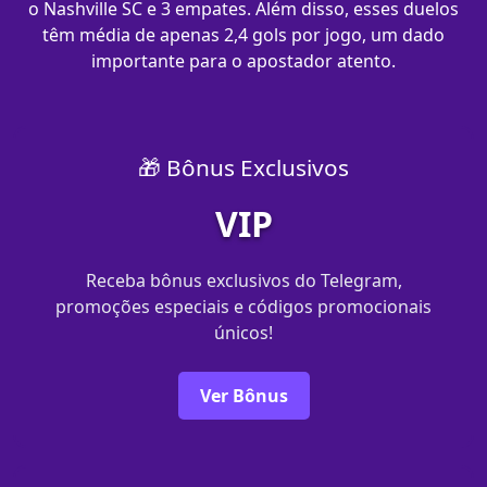
o Nashville SC e 3 empates. Além disso, esses duelos
têm média de apenas 2,4 gols por jogo, um dado
importante para o apostador atento.
🎁 Bônus Exclusivos
VIP
Receba bônus exclusivos do Telegram,
promoções especiais e códigos promocionais
únicos!
Ver Bônus