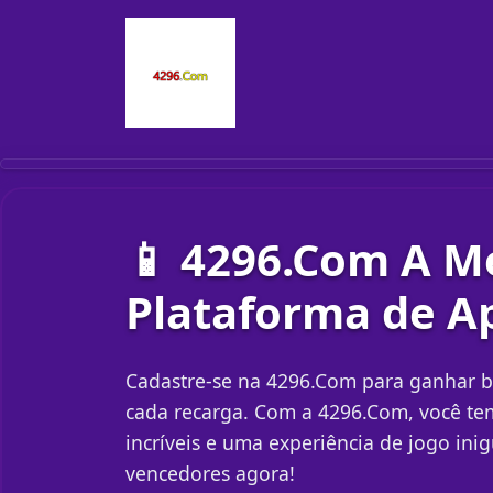
📱 4296.Com A M
Plataforma de A
Cadastre-se na 4296.Com para ganhar 
cada recarga. Com a 4296.Com, você t
incríveis e uma experiência de jogo inig
vencedores agora!