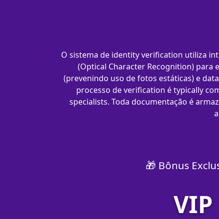
O sistema de identity verification utiliz
(Optical Character Recognition) para 
(prevenindo uso de fotos estáticas) e dat
processo de verification é typically
specialists. Toda documentação é arma
a
🎁 Bônus Exclu
VIP