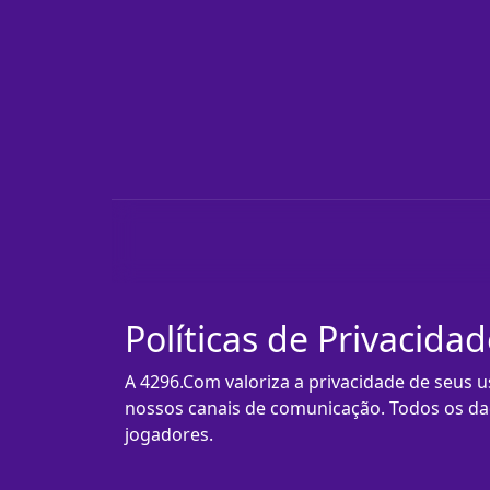
Políticas de Privacida
A 4296.Com valoriza a privacidade de seus 
nossos canais de comunicação. Todos os dad
jogadores.