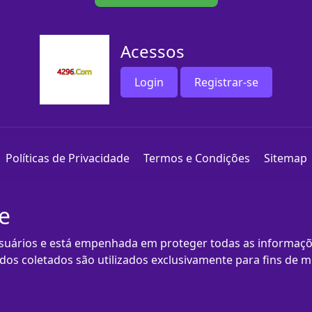
Acessos
Login
Registrar-se
Políticas de Privacidade
Termos e Condições
Sitemap
de
usuários e está empenhada em proteger todas as informaçõ
os coletados são utilizados exclusivamente para fins de m