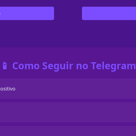
e
📱 Como Seguir no Telegram
ositivo