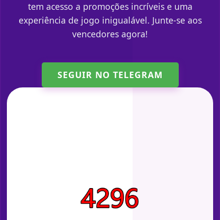
tem acesso a promoções incríveis e uma
experiência de jogo inigualável. Junte-se aos
vencedores agora!
SEGUIR NO TELEGRAM