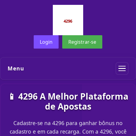
Login
Registrar-se
Menu
📱 4296 A Melhor Plataforma
de Apostas
Cadastre-se na 4296 para ganhar bônus no
cadastro e em cada recarga. Com a 4296, você