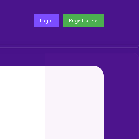
Login
Registrar-se