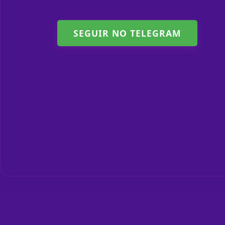
SEGUIR NO TELEGRAM