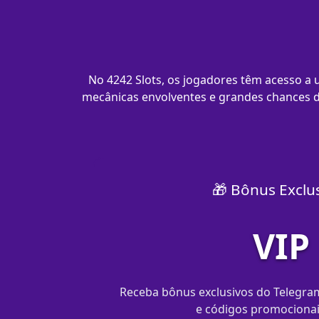
No 4242 Slots, os jogadores têm acesso a 
mecânicas envolventes e grandes chances de 
🎁 Bônus Exclu
VIP
Receba bônus exclusivos do Telegra
e códigos promocionai