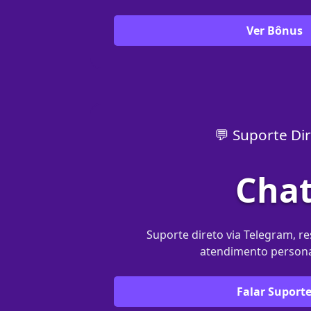
Ver Bônus
💬 Suporte Di
Cha
Suporte direto via Telegram, r
atendimento persona
Falar Suport