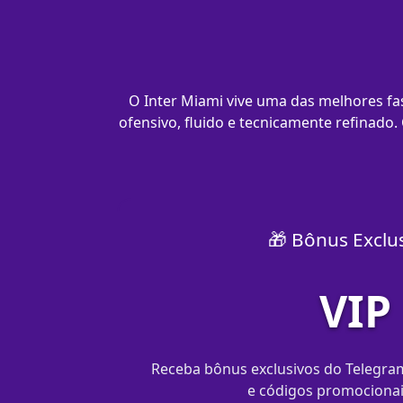
O Inter Miami vive uma das melhores fas
ofensivo, fluido e tecnicamente refinado
🎁 Bônus Exclu
VIP
Receba bônus exclusivos do Telegra
e códigos promocionai