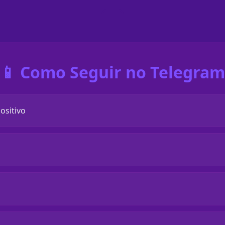
📱 Como Seguir no Telegram
ositivo