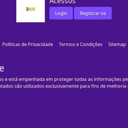
Acessos
Login
Registrar-se
Políticas de Privacidade
Termos e Condições
Sitemap
de
rios e está empenhada em proteger todas as informações pe
tados são utilizados exclusivamente para fins de melhoria