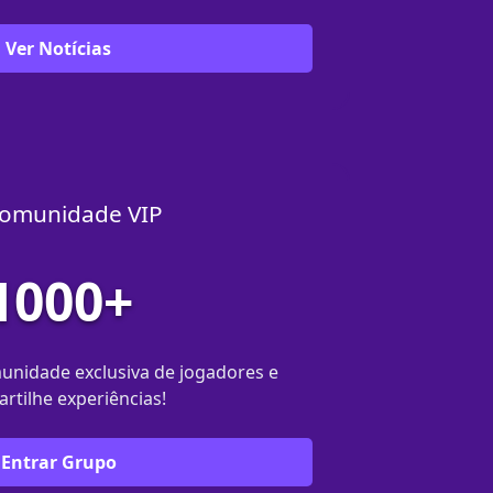
Ver Notícias
Comunidade VIP
1000+
unidade exclusiva de jogadores e
rtilhe experiências!
Entrar Grupo