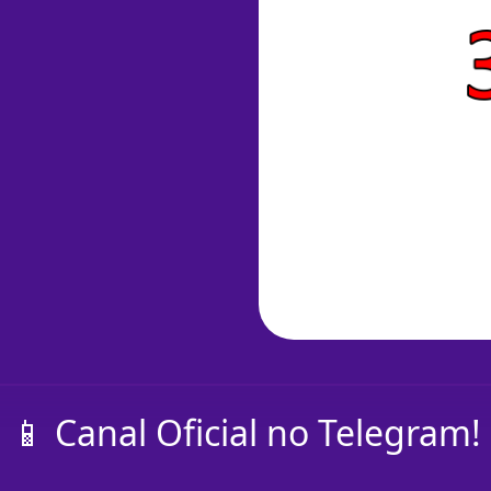
📱 Canal Oficial no Telegram!