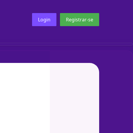
Login
Registrar-se