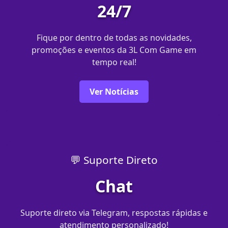
24/7
Fique por dentro de todas as novidades,
promoções e eventos da 3L Com Game em
tempo real!
Ver Notícias
💬 Suporte Direto
Chat
Suporte direto via Telegram, respostas rápidas e
atendimento personalizado!