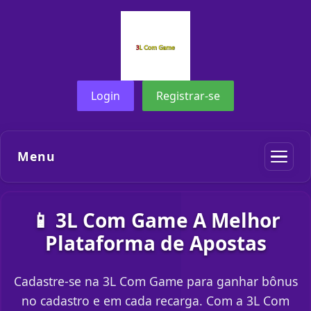
Login
Registrar-se
Menu
📱 3L Com Game A Melhor
Plataforma de Apostas
Cadastre-se na 3L Com Game para ganhar bônus
no cadastro e em cada recarga. Com a 3L Com