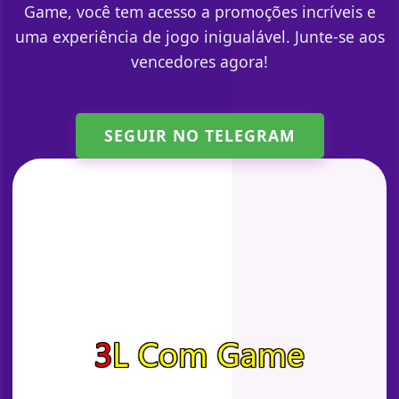
Game, você tem acesso a promoções incríveis e
uma experiência de jogo inigualável. Junte-se aos
vencedores agora!
SEGUIR NO TELEGRAM