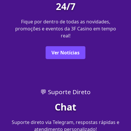
24/7
Fique por dentro de todas as novidades,
promoções e eventos da 3F Casino em tempo
real!
Ver Notícias
💬 Suporte Direto
Chat
Suporte direto via Telegram, respostas rápidas e
atendimento personalizado!