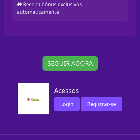
🎁 Receba bônus exclusivos
automaticamente
SEGUIR AGORA
Acessos
Login
Registrar-se