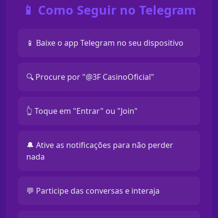
📱 Como Seguir no Telegram
📱 Baixe o app Telegram no seu dispositivo
🔍 Procure por "@3F CasinoOficial"
👆 Toque em "Entrar" ou "Join"
🔔 Ative as notificações para não perder
nada
💬 Participe das conversas e interaja