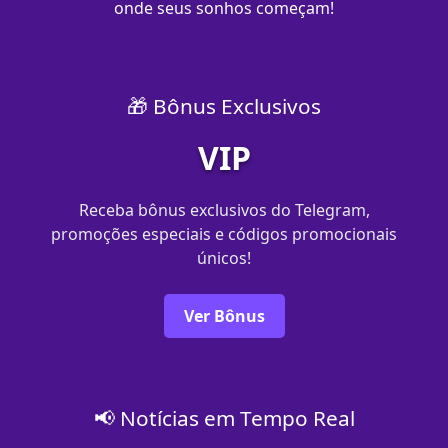
onde seus sonhos começam!
🎁 Bônus Exclusivos
VIP
Receba bônus exclusivos do Telegram,
promoções especiais e códigos promocionais
únicos!
Ver Bônus
📢 Notícias em Tempo Real