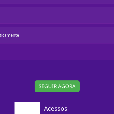
a
aticamente
SEGUIR AGORA
Acessos