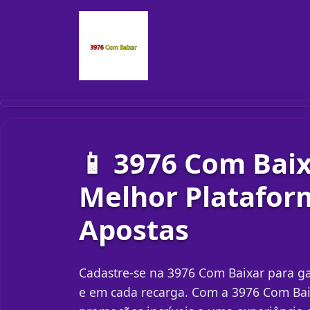
📱 3976 Com Baix
Melhor Platafor
Apostas
Cadastre-se na 3976 Com Baixar para g
e em cada recarga. Com a 3976 Com Baix