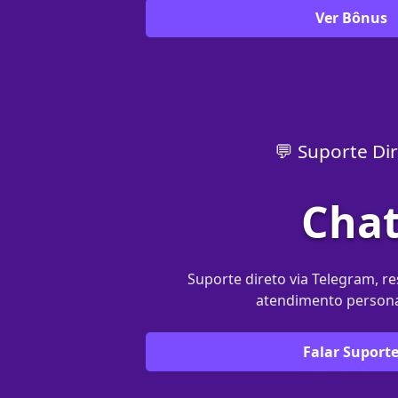
Ver Bônus
💬 Suporte Di
Cha
Suporte direto via Telegram, r
atendimento persona
Falar Suport