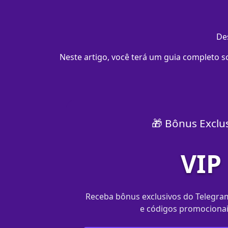
De
Neste artigo, você terá um guia completo so
🎁 Bônus Exclu
VIP
Receba bônus exclusivos do Telegra
e códigos promocionai