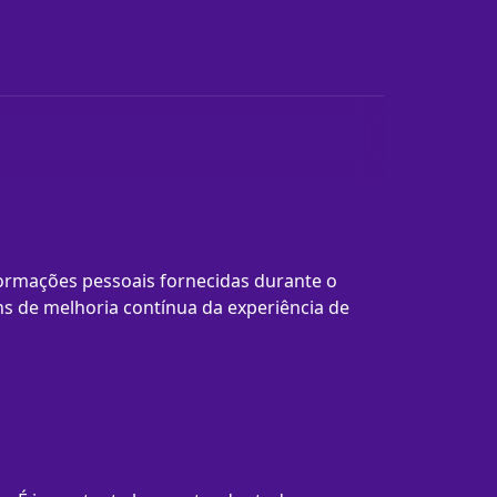
formações pessoais fornecidas durante o
ns de melhoria contínua da experiência de