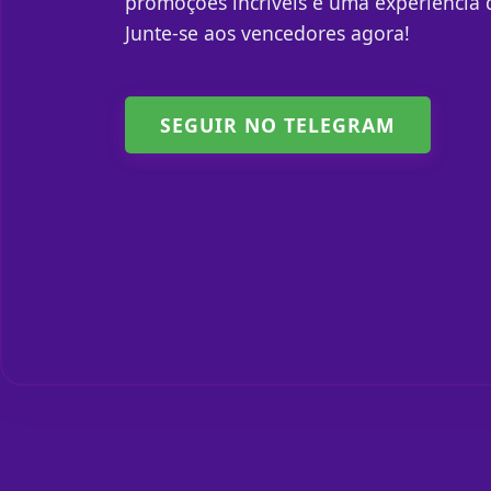
promoções incríveis e uma experiência d
Junte-se aos vencedores agora!
SEGUIR NO TELEGRAM