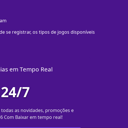
ram
 se registrar, os tipos de jogos disponíveis
cias em Tempo Real
24/7
e todas as novidades, promoções e
76 Com Baixar em tempo real!