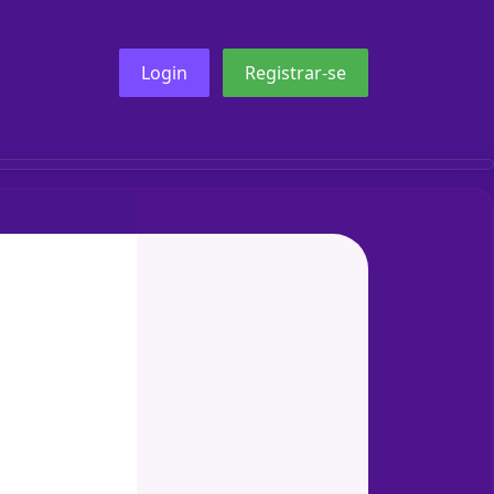
Login
Registrar-se