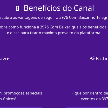
📱 Benefícios do Canal
scubra as vantagens de seguir a 3976 Com Baixar no Teleg
bre como funciona a 3976 Com Baixar, quais os benefícios de
e dicas para tirar o máximo proveito da plataforma.
sivos
📢 Notí
m, promoções especiais
Fique por dentro d
s únicos!
eventos da 39