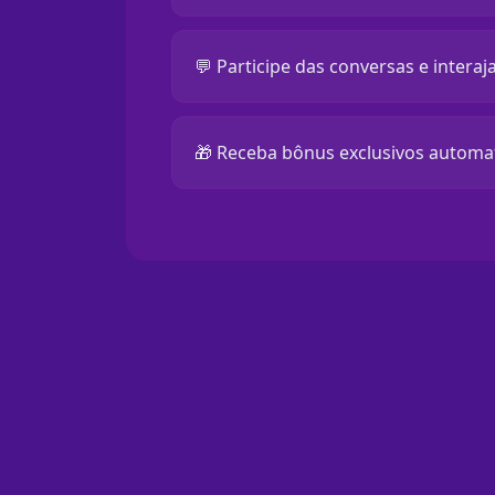
💬 Participe das conversas e interaj
🎁 Receba bônus exclusivos autom