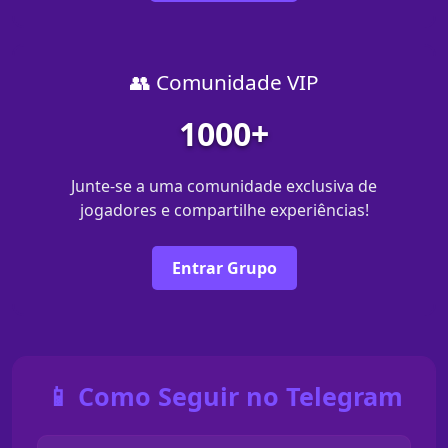
👥 Comunidade VIP
1000+
Junte-se a uma comunidade exclusiva de
jogadores e compartilhe experiências!
Entrar Grupo
📱 Como Seguir no Telegram