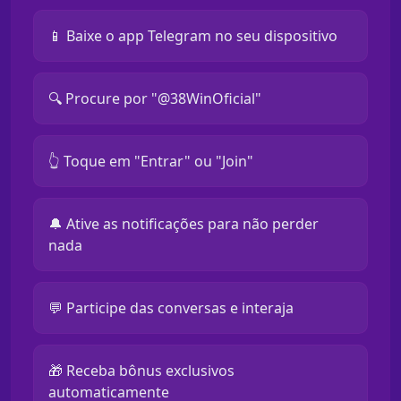
📱 Baixe o app Telegram no seu dispositivo
🔍 Procure por "@38WinOficial"
👆 Toque em "Entrar" ou "Join"
🔔 Ative as notificações para não perder
nada
💬 Participe das conversas e interaja
🎁 Receba bônus exclusivos
automaticamente