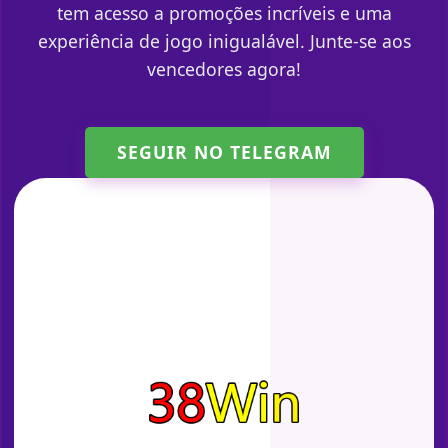
tem acesso a promoções incríveis e uma
experiência de jogo inigualável. Junte-se aos
vencedores agora!
SEGUIR NO TELEGRAM