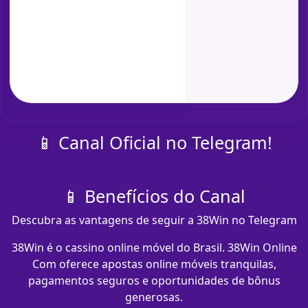
📱 Canal Oficial no Telegram!
📱 Benefícios do Canal
Descubra as vantagens de seguir a 38Win no Telegram
38Win é o cassino online móvel do Brasil. 38Win Online
Com oferece apostas online móveis tranquilas,
pagamentos seguros e oportunidades de bônus
generosas.