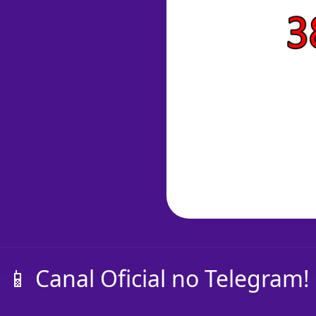
📱 Canal Oficial no Telegram!