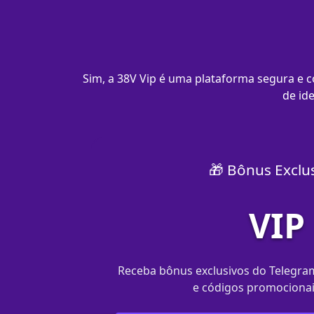
Sim, a 38V Vip é uma plataforma segura e co
de id
🎁 Bônus Exclu
VIP
Receba bônus exclusivos do Telegra
e códigos promocionai