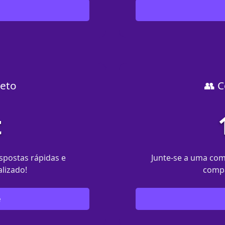
reto
👥 
t
espostas rápidas e
Junte-se a uma com
lizado!
compa
e