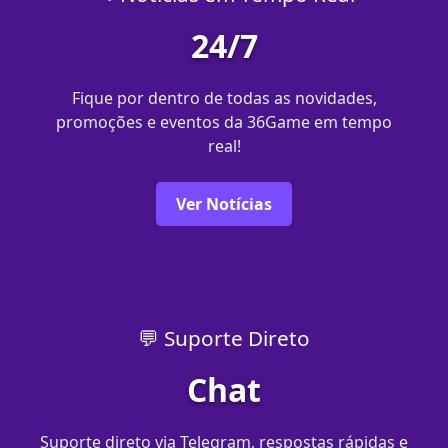
24/7
Fique por dentro de todas as novidades,
promoções e eventos da 36Game em tempo
real!
Ver Notícias
💬 Suporte Direto
Chat
Suporte direto via Telegram, respostas rápidas e