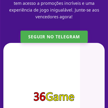
tem acesso a promoções incríveis e uma
experiência de jogo inigualável. Junte-se aos
vencedores agora!
SEGUIR NO TELEGRAM