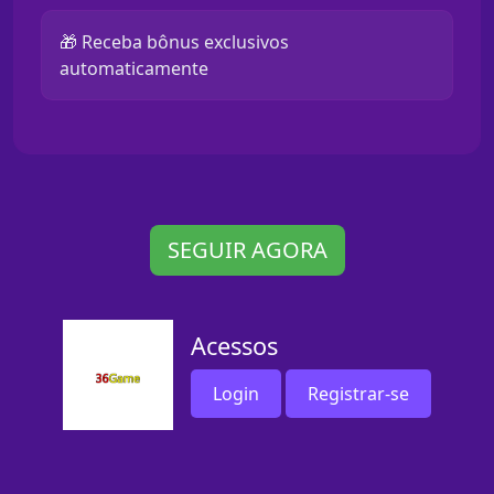
🎁 Receba bônus exclusivos
automaticamente
SEGUIR AGORA
Acessos
Login
Registrar-se