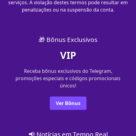
serviços. A violação destes termos pode resultar em
penalizações ou na suspensão da conta.
🎁 Bônus Exclusivos
VIP
Receba bônus exclusivos do Telegram,
promoções especiais e códigos promocionais
únicos!
Ver Bônus
📢 Notícias em Tempo Real