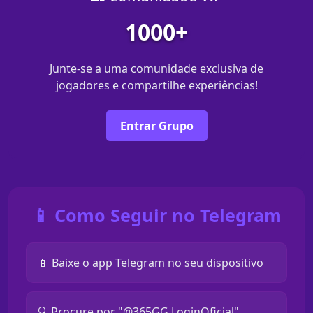
1000+
Junte-se a uma comunidade exclusiva de
jogadores e compartilhe experiências!
Entrar Grupo
📱 Como Seguir no Telegram
📱 Baixe o app Telegram no seu dispositivo
🔍 Procure por "@365GG LoginOficial"