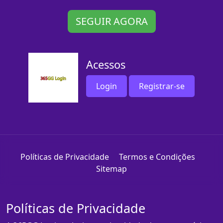
SEGUIR AGORA
Acessos
Login
Registrar-se
Políticas de Privacidade
Termos e Condições
Sitemap
Políticas de Privacidade