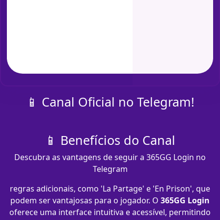
📱 Canal Oficial no Telegram!
📱 Benefícios do Canal
Descubra as vantagens de seguir a 365GG Login no
Telegram
regras adicionais, como 'La Partage' e 'En Prison', que
podem ser vantajosas para o jogador. O
365GG Login
oferece uma interface intuitiva e acessível, permitindo