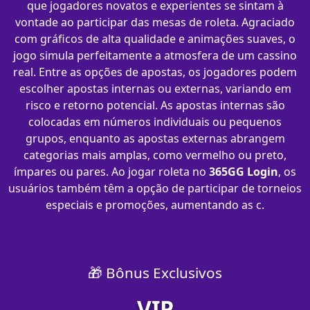
que jogadores novatos e experientes se sintam à
vontade ao participar das mesas de roleta. Agraciado
com gráficos de alta qualidade e animações suaves, o
jogo simula perfeitamente a atmosfera de um cassino
real. Entre as opções de apostas, os jogadores podem
escolher apostas internas ou externas, variando em
risco e retorno potencial. As apostas internas são
colocadas em números individuais ou pequenos
grupos, enquanto as apostas externas abrangem
categorias mais amplas, como vermelho ou preto,
ímpares ou pares. Ao jogar roleta no
365GG Login
, os
usuários também têm a opção de participar de torneios
especiais e promoções, aumentando as c.
🎁 Bônus Exclusivos
VIP