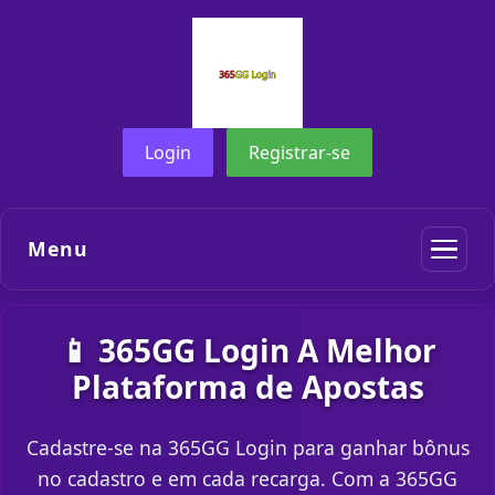
Login
Registrar-se
Menu
📱 365GG Login A Melhor
Plataforma de Apostas
Cadastre-se na 365GG Login para ganhar bônus
no cadastro e em cada recarga. Com a 365GG