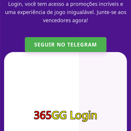
Login, você tem acesso a promoções incríveis e
uma experiência de jogo inigualável. Junte-se aos
vencedores agora!
SEGUIR NO TELEGRAM