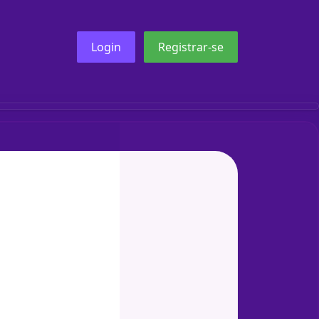
Login
Registrar-se