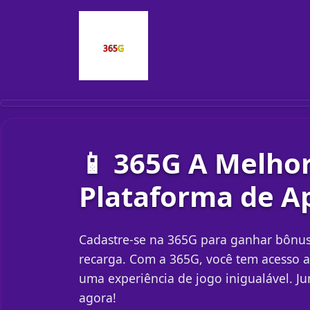
📱 365G A Melho
Plataforma de A
Cadastre-se na 365G para ganhar bônus
recarga. Com a 365G, você tem acesso a
uma experiência de jogo inigualável. J
agora!