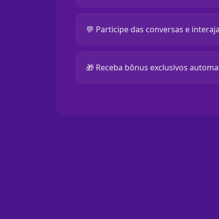
💬 Participe das conversas e interaj
🎁 Receba bônus exclusivos autom