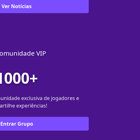
Ver Notícias
Comunidade VIP
1000+
unidade exclusiva de jogadores e
rtilhe experiências!
Entrar Grupo