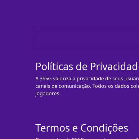
Políticas de Privacida
A 365G valoriza a privacidade de seus usuá
canais de comunicação. Todos os dados cole
jogadores.
Termos e Condições