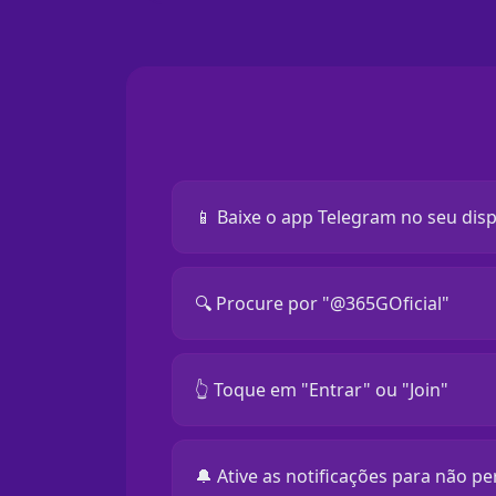
📱 Baixe o app Telegram no seu disp
🔍 Procure por "@365GOficial"
👆 Toque em "Entrar" ou "Join"
🔔 Ative as notificações para não p