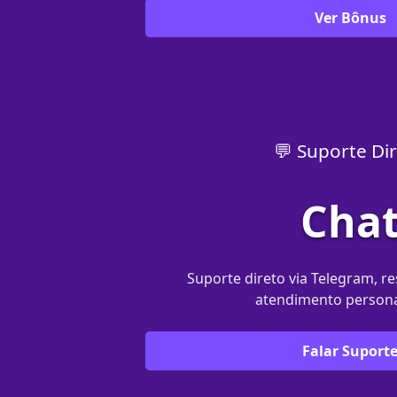
Ver Bônus
💬 Suporte Di
Cha
Suporte direto via Telegram, r
atendimento persona
Falar Suport