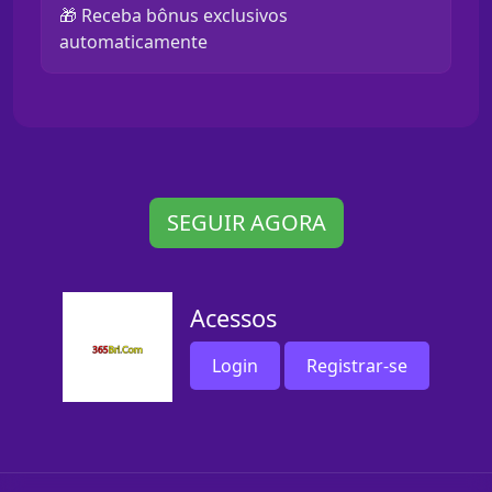
🎁 Receba bônus exclusivos
automaticamente
SEGUIR AGORA
Acessos
Login
Registrar-se