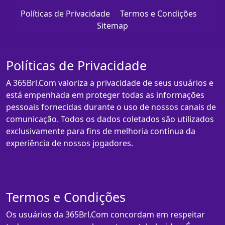
Políticas de Privacidade
Termos e Condições
Sitemap
Políticas de Privacidade
A 365Brl.Com valoriza a privacidade de seus usuários e
está empenhada em proteger todas as informações
pessoais fornecidas durante o uso de nossos canais de
comunicação. Todos os dados coletados são utilizados
exclusivamente para fins de melhoria contínua da
experiência de nossos jogadores.
Termos e Condições
Os usuários da 365Brl.Com concordam em respeitar