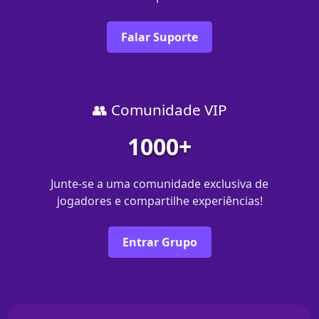
Falar Suporte
👥 Comunidade VIP
1000+
Junte-se a uma comunidade exclusiva de
jogadores e compartilhe experiências!
Entrar Grupo