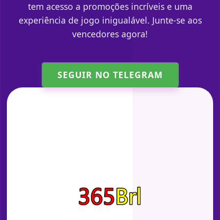
tem acesso a promoções incríveis e uma
experiência de jogo inigualável. Junte-se aos
vencedores agora!
SEGUIR NO TELEGRAM