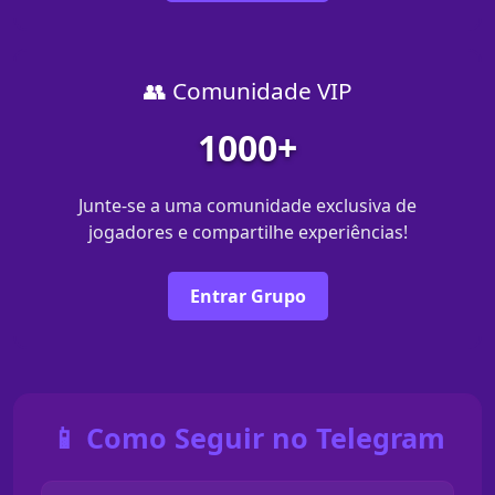
👥 Comunidade VIP
1000+
Junte-se a uma comunidade exclusiva de
jogadores e compartilhe experiências!
Entrar Grupo
📱 Como Seguir no Telegram