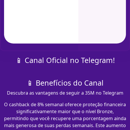
📱 Canal Oficial no Telegram!
📱 Benefícios do Canal
Descubra as vantagens de seguir a 35M no Telegram
O cashback de 8% semanal oferece proteção financeira
significativamente maior que o nível Bronze,
permitindo que você recupere uma porcentagem ainda
mais generosa de suas perdas semanais. Este aumento