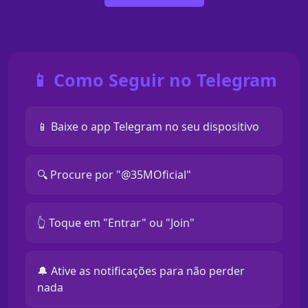
📱 Como Seguir no Telegram
📱 Baixe o app Telegram no seu dispositivo
🔍 Procure por "@35MOficial"
👆 Toque em "Entrar" ou "Join"
🔔 Ative as notificações para não perder
nada