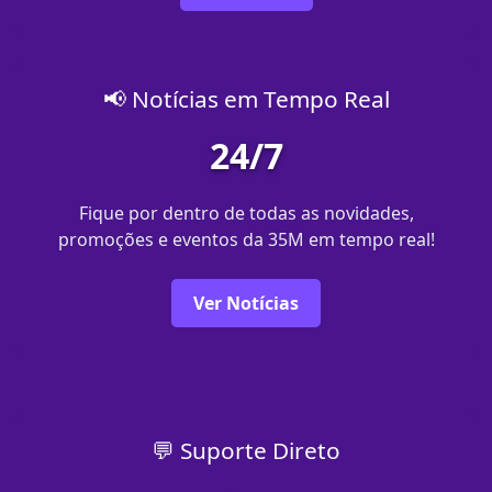
📢 Notícias em Tempo Real
24/7
Fique por dentro de todas as novidades,
promoções e eventos da 35M em tempo real!
Ver Notícias
💬 Suporte Direto