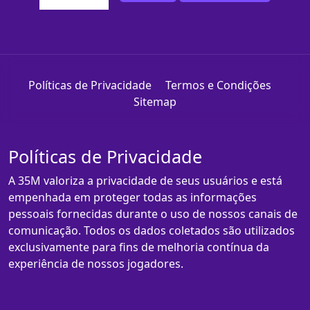
Políticas de Privacidade
Termos e Condições
Sitemap
Políticas de Privacidade
A 35M valoriza a privacidade de seus usuários e está
empenhada em proteger todas as informações
pessoais fornecidas durante o uso de nossos canais de
comunicação. Todos os dados coletados são utilizados
exclusivamente para fins de melhoria contínua da
experiência de nossos jogadores.