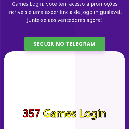
Games Login, você tem acesso a promoções
incríveis e uma experiência de jogo inigualável.
Junte-se aos vencedores agora!
SEGUIR NO TELEGRAM