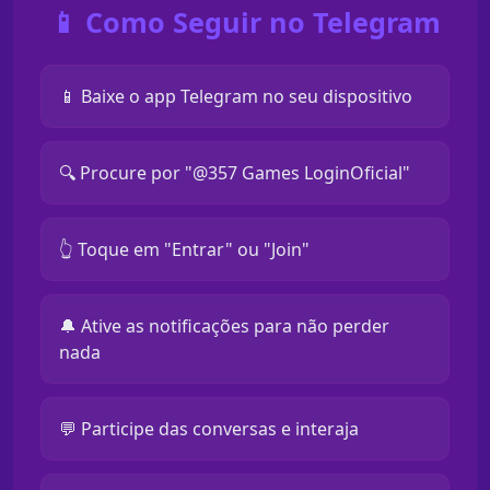
📱 Como Seguir no Telegram
📱 Baixe o app Telegram no seu dispositivo
🔍 Procure por "@357 Games LoginOficial"
👆 Toque em "Entrar" ou "Join"
🔔 Ative as notificações para não perder
nada
💬 Participe das conversas e interaja