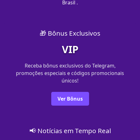
Brasil .
🎁 Bônus Exclusivos
VIP
Receba bônus exclusivos do Telegram,
promoções especiais e códigos promocionais
únicos!
Ver Bônus
📢 Notícias em Tempo Real