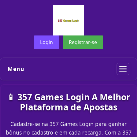
Login
Registrar-se
Menu
📱 357 Games Login A Melhor
Plataforma de Apostas
Cadastre-se na 357 Games Login para ganhar
bônus no cadastro e em cada recarga. Com a 357