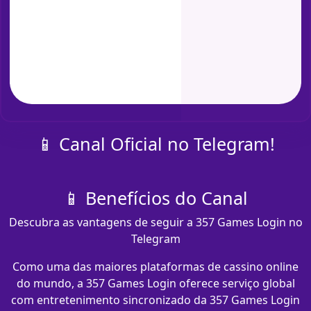
📱 Canal Oficial no Telegram!
📱 Benefícios do Canal
Descubra as vantagens de seguir a 357 Games Login no
Telegram
Como uma das maiores plataformas de cassino online
do mundo, a 357 Games Login oferece serviço global
com entretenimento sincronizado da 357 Games Login