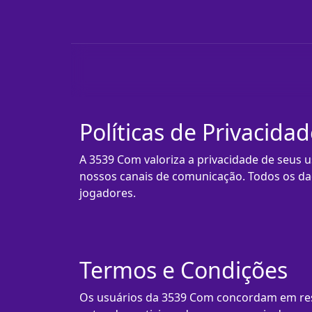
Políticas de Privacida
A 3539 Com valoriza a privacidade de seus
nossos canais de comunicação. Todos os dad
jogadores.
Termos e Condições
Os usuários da 3539 Com concordam em resp