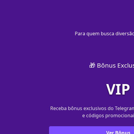
Para quem busca diversão 
🎁 Bônus Exclu
VIP
Receba bônus exclusivos do Telegra
e códigos promocionai
Ver Bônus