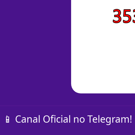
📱 Canal Oficial no Telegram!