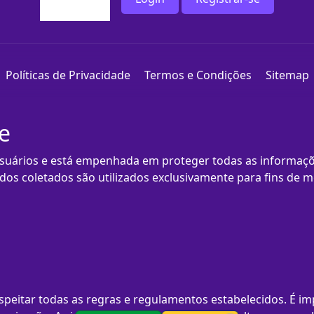
Políticas de Privacidade
Termos e Condições
Sitemap
de
 usuários e está empenhada em proteger todas as informaçõ
os coletados são utilizados exclusivamente para fins de m
eitar todas as regras e regulamentos estabelecidos. É im