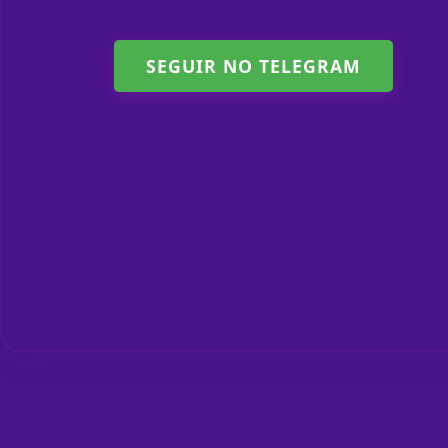
SEGUIR NO TELEGRAM