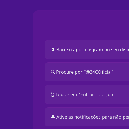
📱 Baixe o app Telegram no seu disp
🔍 Procure por "@34COficial"
👆 Toque em "Entrar" ou "Join"
🔔 Ative as notificações para não p