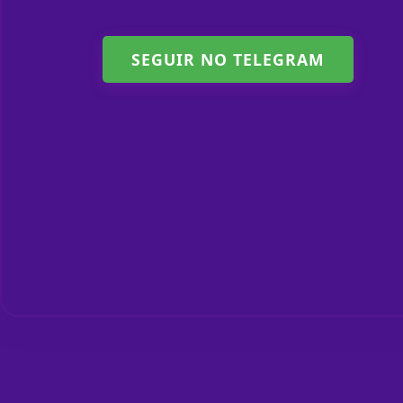
SEGUIR NO TELEGRAM