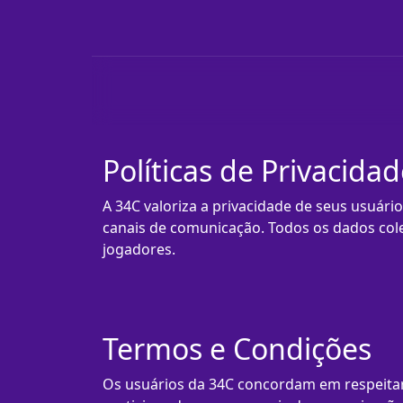
Políticas de Privacida
A 34C valoriza a privacidade de seus usuár
canais de comunicação. Todos os dados cole
jogadores.
Termos e Condições
Os usuários da 34C concordam em respeitar 