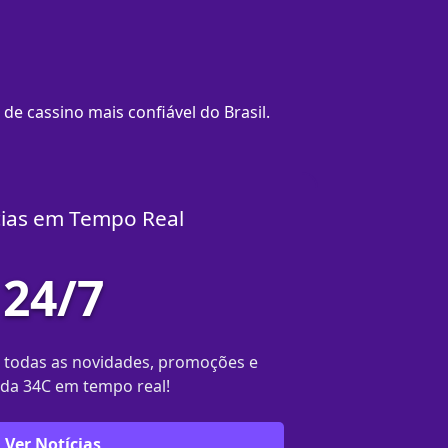
de cassino mais confiável do Brasil.
cias em Tempo Real
24/7
e todas as novidades, promoções e
 da 34C em tempo real!
Ver Notícias