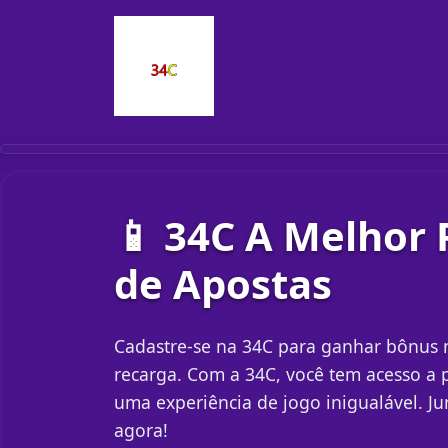
📱 34C A Melhor
de Apostas
Cadastre-se na 34C para ganhar bônus 
recarga. Com a 34C, você tem acesso a 
uma experiência de jogo inigualável. J
agora!