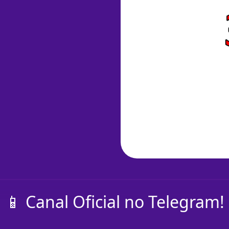
📱 Canal Oficial no Telegram!