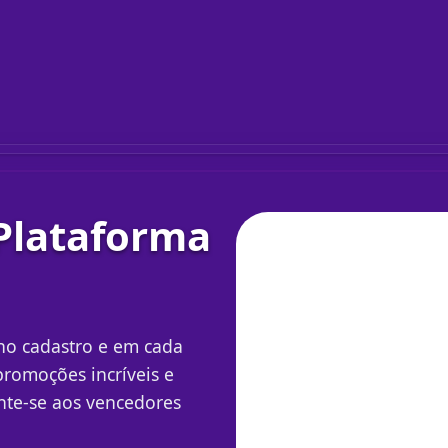
 Plataforma
no cadastro e em cada
promoções incríveis e
unte-se aos vencedores