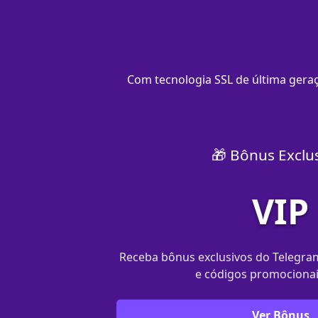
Com tecnologia SSL de última geraçã
🎁 Bônus Exclu
VIP
Receba bônus exclusivos do Telegra
e códigos promocionai
Ver Bônus