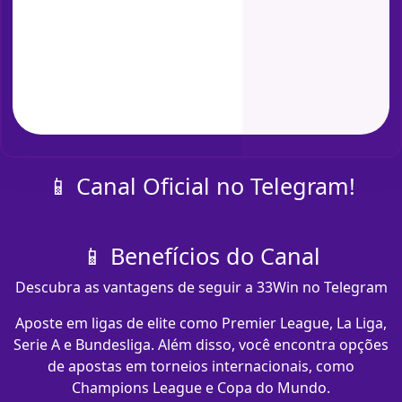
📱 Canal Oficial no Telegram!
📱 Benefícios do Canal
Descubra as vantagens de seguir a 33Win no Telegram
Aposte em ligas de elite como Premier League, La Liga,
Serie A e Bundesliga. Além disso, você encontra opções
de apostas em torneios internacionais, como
Champions League e Copa do Mundo.