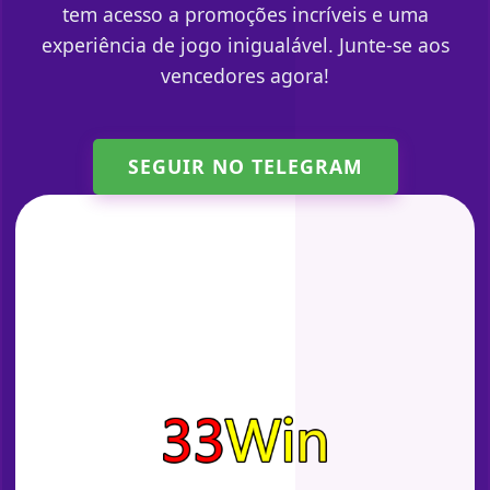
tem acesso a promoções incríveis e uma
experiência de jogo inigualável. Junte-se aos
vencedores agora!
SEGUIR NO TELEGRAM