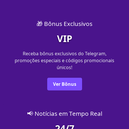
🎁 Bônus Exclusivos
VIP
Receba bônus exclusivos do Telegram,
promoções especiais e códigos promocionais
únicos!
Ver Bônus
📢 Notícias em Tempo Real
24/7