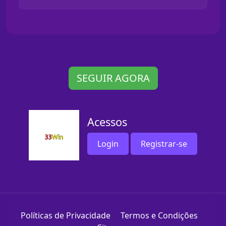
SEGUIR AGORA
Acessos
Login
Registrar-se
Políticas de Privacidade
Termos e Condições