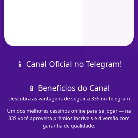
📱 Canal Oficial no Telegram!
📱 Benefícios do Canal
Descubra as vantagens de seguir a 33S no Telegram
Um dos melhores cassinos online para se jogar — na
33S você aproveita prêmios incríveis e diversão com
garantia de qualidade.