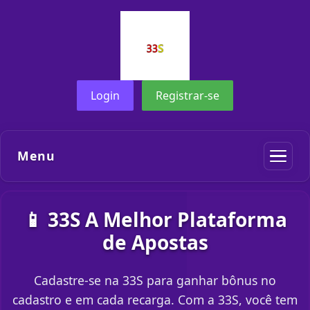
Login
Registrar-se
Menu
📱 33S A Melhor Plataforma
de Apostas
Cadastre-se na 33S para ganhar bônus no
cadastro e em cada recarga. Com a 33S, você tem