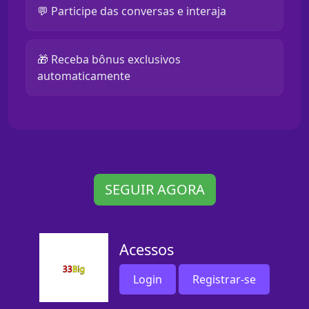
💬 Participe das conversas e interaja
🎁 Receba bônus exclusivos
automaticamente
SEGUIR AGORA
Acessos
Login
Registrar-se