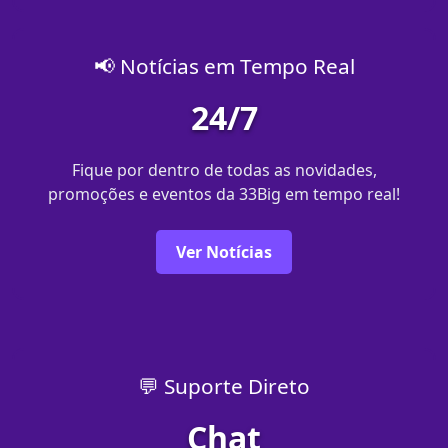
📢 Notícias em Tempo Real
24/7
Fique por dentro de todas as novidades,
promoções e eventos da 33Big em tempo real!
Ver Notícias
💬 Suporte Direto
Chat