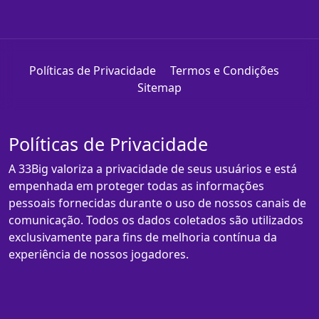
Políticas de Privacidade
Termos e Condições
Sitemap
Políticas de Privacidade
A 33Big valoriza a privacidade de seus usuários e está
empenhada em proteger todas as informações
pessoais fornecidas durante o uso de nossos canais de
comunicação. Todos os dados coletados são utilizados
exclusivamente para fins de melhoria contínua da
experiência de nossos jogadores.