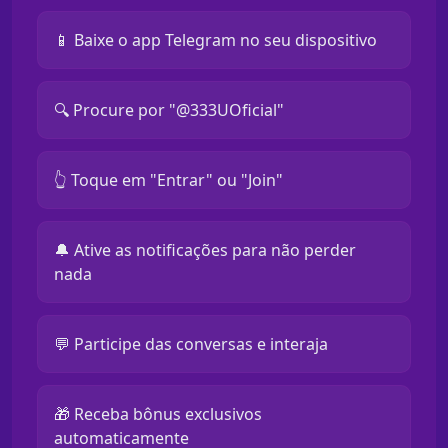
📱 Baixe o app Telegram no seu dispositivo
🔍 Procure por "@333UOficial"
👆 Toque em "Entrar" ou "Join"
🔔 Ative as notificações para não perder
nada
💬 Participe das conversas e interaja
🎁 Receba bônus exclusivos
automaticamente