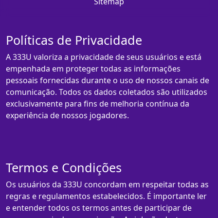
Sitemap
Políticas de Privacidade
A 333U valoriza a privacidade de seus usuários e está
empenhada em proteger todas as informações
pessoais fornecidas durante o uso de nossos canais de
comunicação. Todos os dados coletados são utilizados
exclusivamente para fins de melhoria contínua da
experiência de nossos jogadores.
Termos e Condições
Os usuários da 333U concordam em respeitar todas as
regras e regulamentos estabelecidos. É importante ler
e entender todos os termos antes de participar de