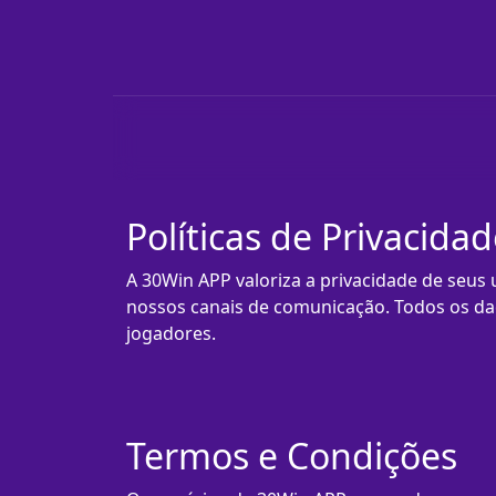
Políticas de Privacida
A 30Win APP valoriza a privacidade de seus
nossos canais de comunicação. Todos os dad
jogadores.
Termos e Condições