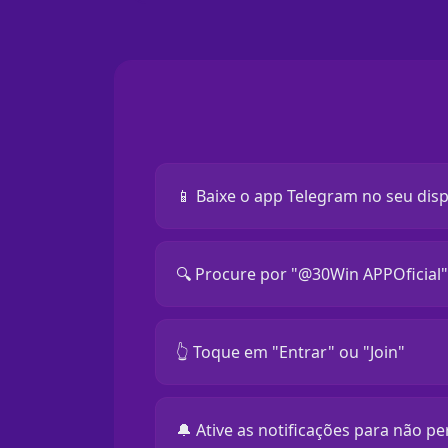
📱 Baixe o app Telegram no seu disp
🔍 Procure por "@30Win APPOficial"
👆 Toque em "Entrar" ou "Join"
🔔 Ative as notificações para não p