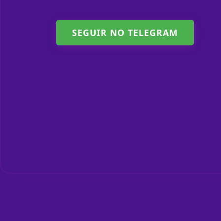
SEGUIR NO TELEGRAM