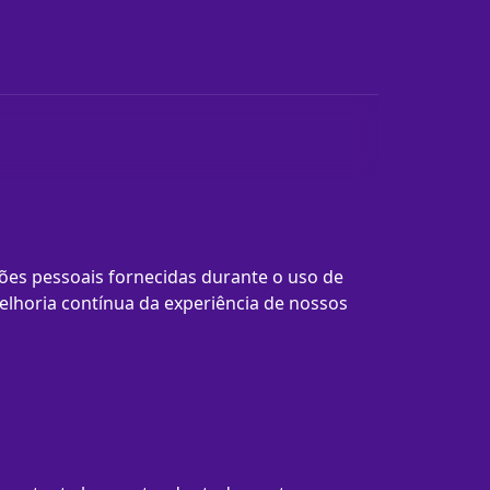
ões pessoais fornecidas durante o uso de
elhoria contínua da experiência de nossos