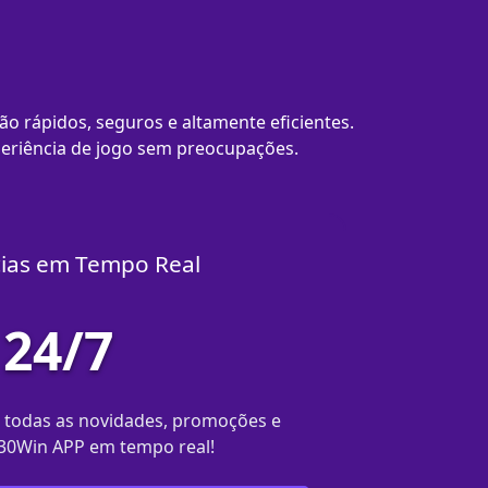
m
 rápidos, seguros e altamente eficientes.
periência de jogo sem preocupações.
cias em Tempo Real
24/7
e todas as novidades, promoções e
30Win APP em tempo real!