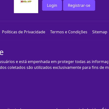
Login
Registrar-se
Políticas de Privacidade
Termos e Condições
Sitemap
de
 usuários e está empenhada em proteger todas as informaç
os coletados são utilizados exclusivamente para fins de m