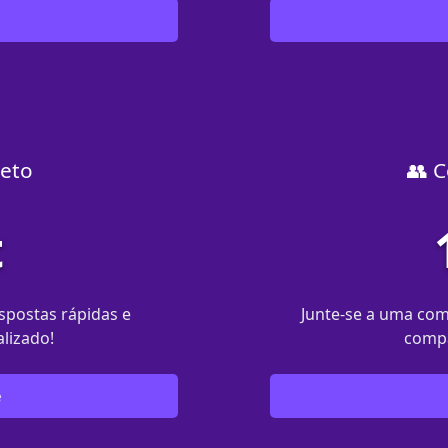
reto
👥 
t
espostas rápidas e
Junte-se a uma com
lizado!
compa
e