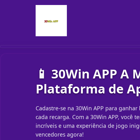
📱 30Win APP A 
Plataforma de A
Cadastre-se na 30Win APP para ganhar 
cada recarga. Com a 30Win APP, você t
incríveis e uma experiência de jogo inig
vencedores agora!