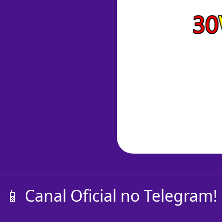
📱 Canal Oficial no Telegram!