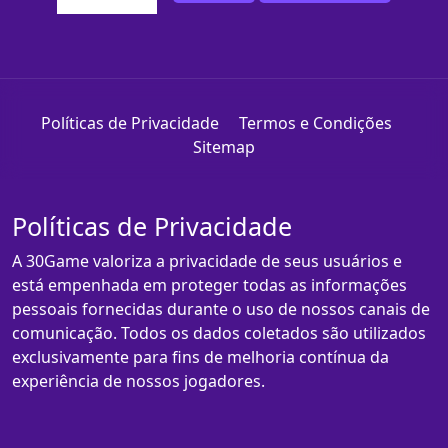
Políticas de Privacidade
Termos e Condições
Sitemap
Políticas de Privacidade
A 30Game valoriza a privacidade de seus usuários e
está empenhada em proteger todas as informações
pessoais fornecidas durante o uso de nossos canais de
comunicação. Todos os dados coletados são utilizados
exclusivamente para fins de melhoria contínua da
experiência de nossos jogadores.