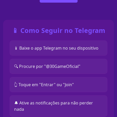
📱 Como Seguir no Telegram
📱 Baixe o app Telegram no seu dispositivo
🔍 Procure por "@30GameOficial"
👆 Toque em "Entrar" ou "Join"
🔔 Ative as notificações para não perder
nada