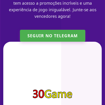
tem acesso a promoções incríveis e uma
experiência de jogo inigualável. Junte-se aos
vencedores agora!
SEGUIR NO TELEGRAM