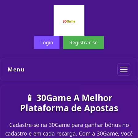
Login
Registrar-se
Menu
📱 30Game A Melhor
Plataforma de Apostas
Cadastre-se na 30Game para ganhar bônus no
cadastro e em cada recarga. Com a 30Game, você