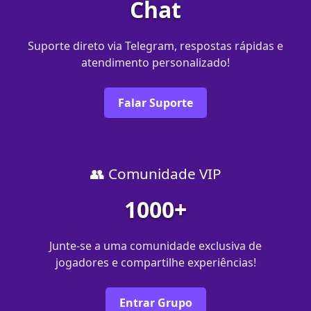
Chat
Suporte direto via Telegram, respostas rápidas e
atendimento personalizado!
Falar Suporte
👥 Comunidade VIP
1000+
Junte-se a uma comunidade exclusiva de
jogadores e compartilhe experiências!
Entrar Grupo