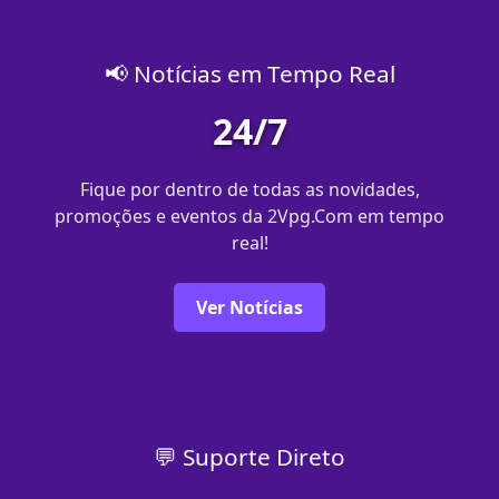
📢 Notícias em Tempo Real
24/7
Fique por dentro de todas as novidades,
promoções e eventos da 2Vpg.Com em tempo
real!
Ver Notícias
💬 Suporte Direto