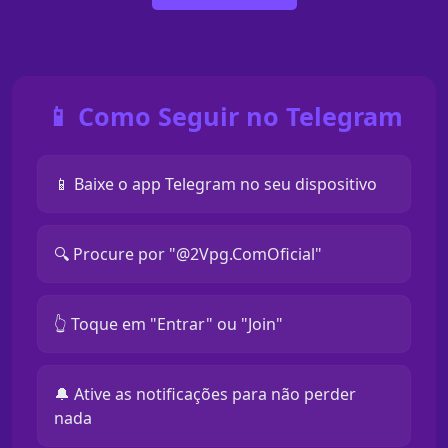
📱 Como Seguir no Telegram
📱 Baixe o app Telegram no seu dispositivo
🔍 Procure por "@2Vpg.ComOficial"
👆 Toque em "Entrar" ou "Join"
🔔 Ative as notificações para não perder
nada