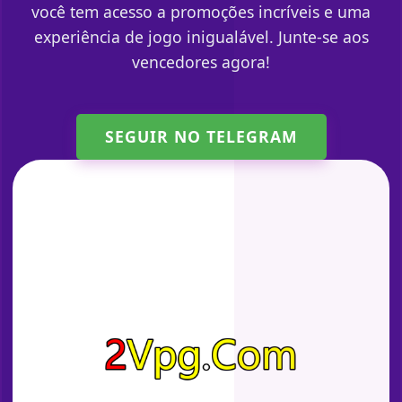
você tem acesso a promoções incríveis e uma
experiência de jogo inigualável. Junte-se aos
vencedores agora!
SEGUIR NO TELEGRAM