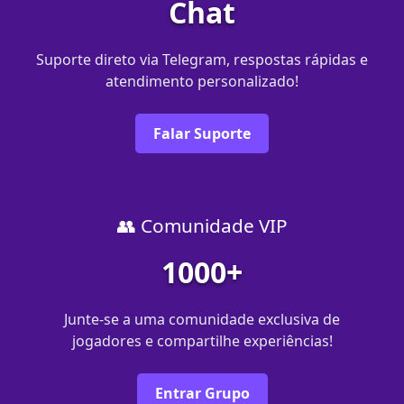
Chat
Suporte direto via Telegram, respostas rápidas e
atendimento personalizado!
Falar Suporte
👥 Comunidade VIP
1000+
Junte-se a uma comunidade exclusiva de
jogadores e compartilhe experiências!
Entrar Grupo