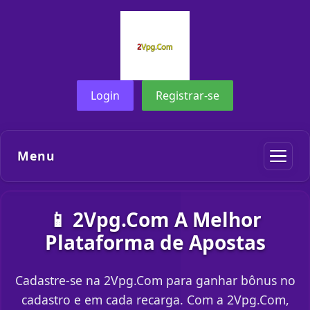
Login
Registrar-se
Menu
📱 2Vpg.Com A Melhor
Plataforma de Apostas
Cadastre-se na 2Vpg.Com para ganhar bônus no
cadastro e em cada recarga. Com a 2Vpg.Com,