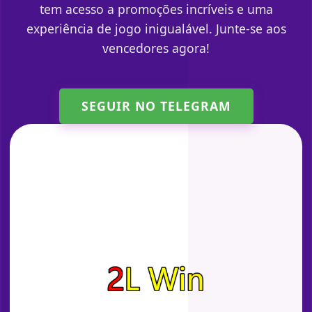
tem acesso a promoções incríveis e uma
experiência de jogo inigualável. Junte-se aos
vencedores agora!
SEGUIR NO TELEGRAM