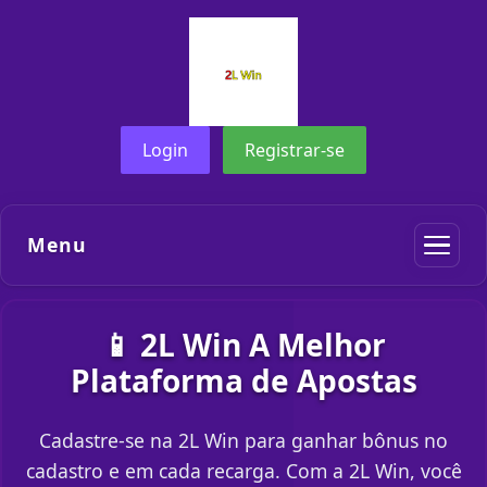
Login
Registrar-se
Menu
📱 2L Win A Melhor
Plataforma de Apostas
Cadastre-se na 2L Win para ganhar bônus no
cadastro e em cada recarga. Com a 2L Win, você