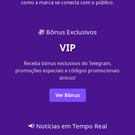
como a marca se conecta com o público.
🎁 Bônus Exclusivos
VIP
Receba bônus exclusivos do Telegram,
promoções especiais e códigos promocionais
únicos!
Ver Bônus
📢 Notícias em Tempo Real