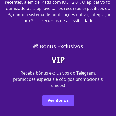
recentes, além de iPads com iOS 12.0+. O aplicativo foi
otimizado para aproveitar os recursos específicos do
iOS, como o sistema de notificações nativo, integração
com Siri e recursos de acessibilidade.
🎁 Bônus Exclusivos
VIP
Receba bônus exclusivos do Telegram,
promoções especiais e códigos promocionais
únicos!
Ver Bônus