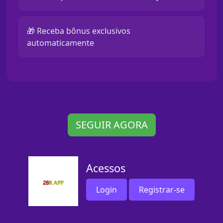
🎁 Receba bônus exclusivos
automaticamente
SEGUIR AGORA
Acessos
Login
Registrar-se