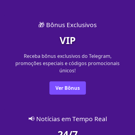
🎁 Bônus Exclusivos
VIP
Receba bônus exclusivos do Telegram,
promoções especiais e códigos promocionais
únicos!
Ver Bônus
📢 Notícias em Tempo Real
24/7