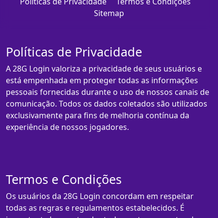
Políticas de Privacidade
Termos e Condições
Sitemap
Políticas de Privacidade
A 28G Login valoriza a privacidade de seus usuários e
está empenhada em proteger todas as informações
pessoais fornecidas durante o uso de nossos canais de
comunicação. Todos os dados coletados são utilizados
exclusivamente para fins de melhoria contínua da
experiência de nossos jogadores.
Termos e Condições
Os usuários da 28G Login concordam em respeitar
todas as regras e regulamentos estabelecidos. É