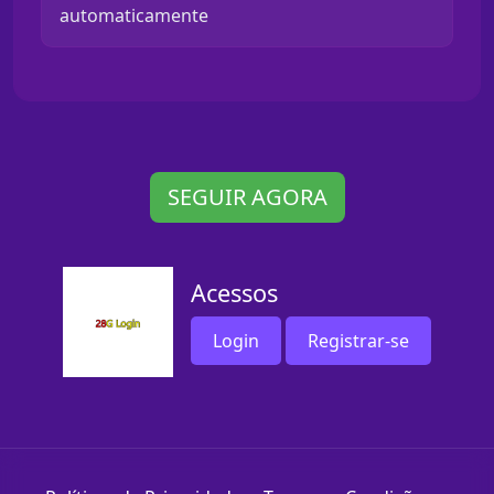
automaticamente
SEGUIR AGORA
Acessos
Login
Registrar-se