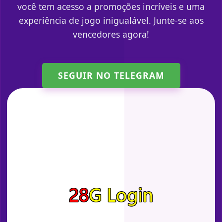
você tem acesso a promoções incríveis e uma
experiência de jogo inigualável. Junte-se aos
vencedores agora!
SEGUIR NO TELEGRAM