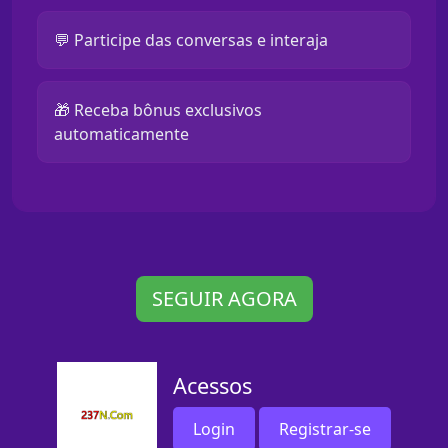
💬 Participe das conversas e interaja
🎁 Receba bônus exclusivos
automaticamente
SEGUIR AGORA
Acessos
Login
Registrar-se