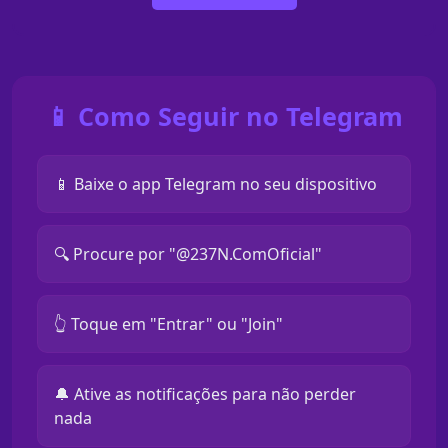
📱 Como Seguir no Telegram
📱 Baixe o app Telegram no seu dispositivo
🔍 Procure por "@237N.ComOficial"
👆 Toque em "Entrar" ou "Join"
🔔 Ative as notificações para não perder
nada