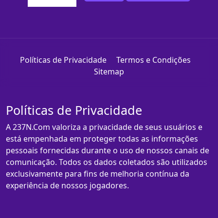
Políticas de Privacidade
Termos e Condições
Sitemap
Políticas de Privacidade
A 237N.Com valoriza a privacidade de seus usuários e
está empenhada em proteger todas as informações
pessoais fornecidas durante o uso de nossos canais de
comunicação. Todos os dados coletados são utilizados
exclusivamente para fins de melhoria contínua da
experiência de nossos jogadores.