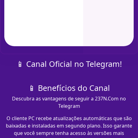
📱 Canal Oficial no Telegram!
📱 Benefícios do Canal
Descubra as vantagens de seguir a 237N.Com no
Telegram
O cliente PC recebe atualizações automáticas que são
baixadas e instaladas em segundo plano. Isso garante
que você sempre tenha acesso às versões mais