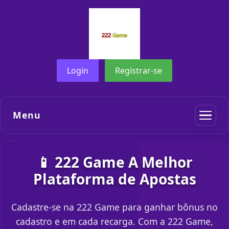
Login
Registrar-se
Menu
📱 222 Game A Melhor
Plataforma de Apostas
Cadastre-se na 222 Game para ganhar bônus no
cadastro e em cada recarga. Com a 222 Game,