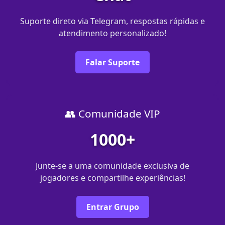
Suporte direto via Telegram, respostas rápidas e
atendimento personalizado!
Falar Suporte
👥 Comunidade VIP
1000+
Junte-se a uma comunidade exclusiva de
jogadores e compartilhe experiências!
Entrar Grupo