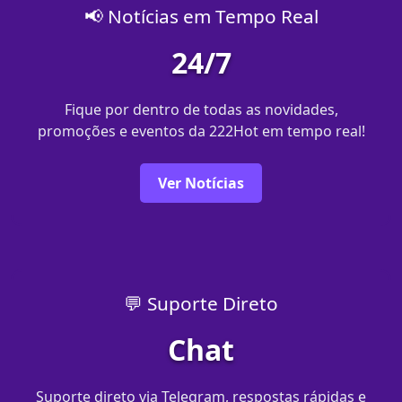
📢 Notícias em Tempo Real
24/7
Fique por dentro de todas as novidades,
promoções e eventos da 222Hot em tempo real!
Ver Notícias
💬 Suporte Direto
Chat
Suporte direto via Telegram, respostas rápidas e