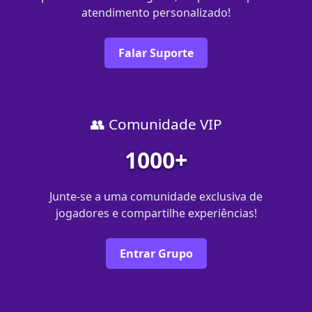
atendimento personalizado!
Falar Suporte
👥 Comunidade VIP
1000+
Junte-se a uma comunidade exclusiva de
jogadores e compartilhe experiências!
Entrar Grupo