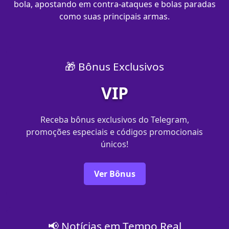
bola, apostando em contra-ataques e bolas paradas
como suas principais armas.
🎁 Bônus Exclusivos
VIP
Receba bônus exclusivos do Telegram,
promoções especiais e códigos promocionais
únicos!
Ver Bônus
📢 Notícias em Tempo Real