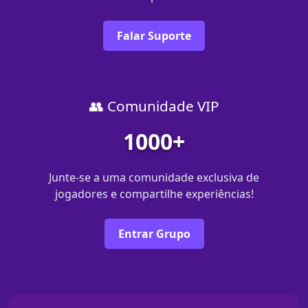
Falar Suporte
👥 Comunidade VIP
1000+
Junte-se a uma comunidade exclusiva de
jogadores e compartilhe experiências!
Entrar Grupo