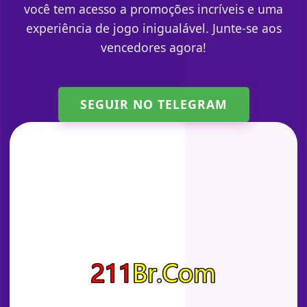
você tem acesso a promoções incríveis e uma
experiência de jogo inigualável. Junte-se aos
vencedores agora!
SEGUIR NO TELEGRAM