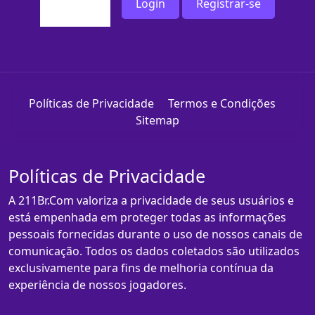
Login
Registrar-se
Políticas de Privacidade
Termos e Condições
Sitemap
Políticas de Privacidade
A 211Br.Com valoriza a privacidade de seus usuários e
está empenhada em proteger todas as informações
pessoais fornecidas durante o uso de nossos canais de
comunicação. Todos os dados coletados são utilizados
exclusivamente para fins de melhoria contínua da
experiência de nossos jogadores.