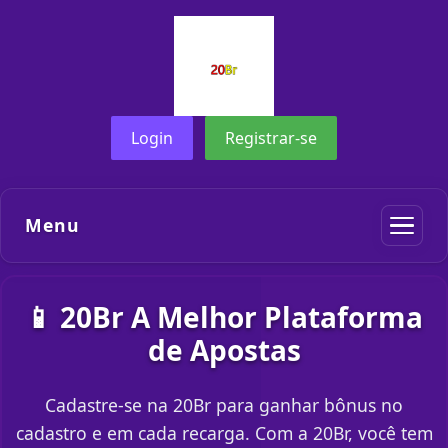
Login
Registrar-se
Menu
📱 20Br A Melhor Plataforma
de Apostas
Cadastre-se na 20Br para ganhar bônus no
cadastro e em cada recarga. Com a 20Br, você tem