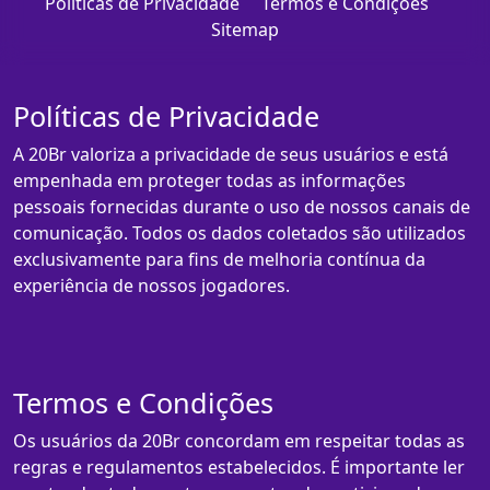
Políticas de Privacidade
Termos e Condições
Sitemap
Políticas de Privacidade
A 20Br valoriza a privacidade de seus usuários e está
empenhada em proteger todas as informações
pessoais fornecidas durante o uso de nossos canais de
comunicação. Todos os dados coletados são utilizados
exclusivamente para fins de melhoria contínua da
experiência de nossos jogadores.
Termos e Condições
Os usuários da 20Br concordam em respeitar todas as
regras e regulamentos estabelecidos. É importante ler