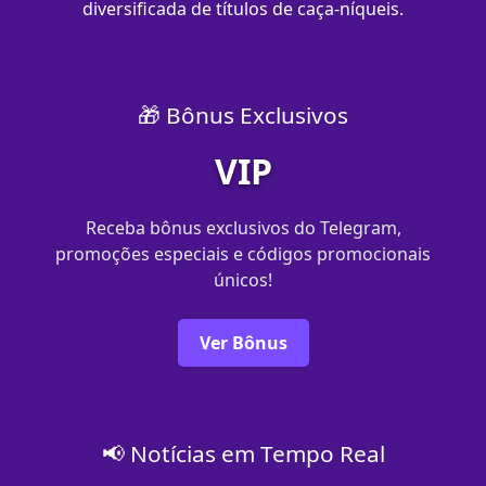
diversificada de títulos de caça-níqueis.
🎁 Bônus Exclusivos
VIP
Receba bônus exclusivos do Telegram,
promoções especiais e códigos promocionais
únicos!
Ver Bônus
📢 Notícias em Tempo Real