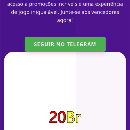
acesso a promoções incríveis e uma experiência
de jogo inigualável. Junte-se aos vencedores
agora!
SEGUIR NO TELEGRAM