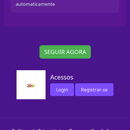
automaticamente
SEGUIR AGORA
Acessos
Login
Registrar-se