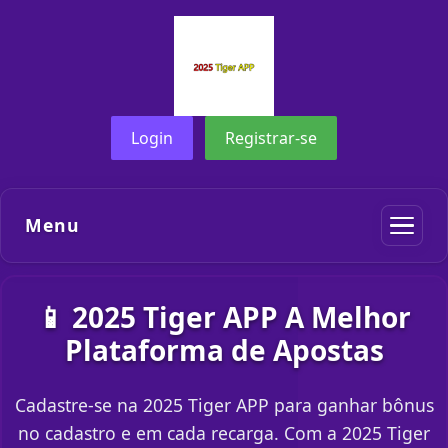
Login
Registrar-se
Menu
📱 2025 Tiger APP A Melhor
Plataforma de Apostas
Cadastre-se na 2025 Tiger APP para ganhar bônus
no cadastro e em cada recarga. Com a 2025 Tiger