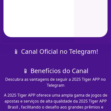
📱 Canal Oficial no Telegram!
📱 Benefícios do Canal
Descubra as vantagens de seguir a 2025 Tiger APP no
Telegram
A 2025 Tiger APP oferece uma ampla gama de jogos de
apostas e serviços de alta qualidade da 2025 Tiger APP
Brasil , facilitando o desafio aos grandes prêmios e