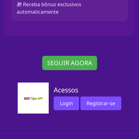
🎁 Receba bônus exclusivos
automaticamente
SEGUIR AGORA
Acessos
Login
Registrar-se