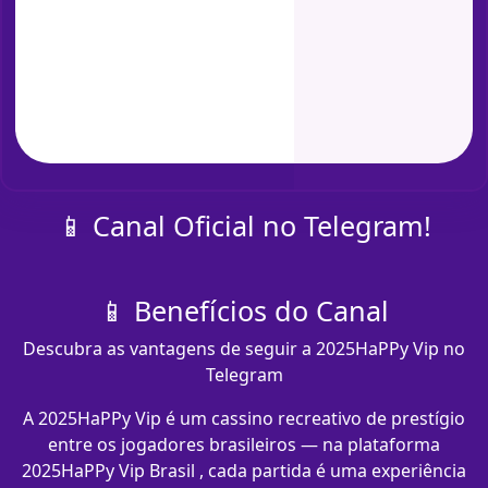
📱 Canal Oficial no Telegram!
📱 Benefícios do Canal
Descubra as vantagens de seguir a 2025HaPPy Vip no
Telegram
A 2025HaPPy Vip é um cassino recreativo de prestígio
entre os jogadores brasileiros — na plataforma
2025HaPPy Vip Brasil , cada partida é uma experiência