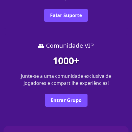
Falar Suporte
👥 Comunidade VIP
1000+
Junte-se a uma comunidade exclusiva de
jogadores e compartilhe experiências!
Entrar Grupo