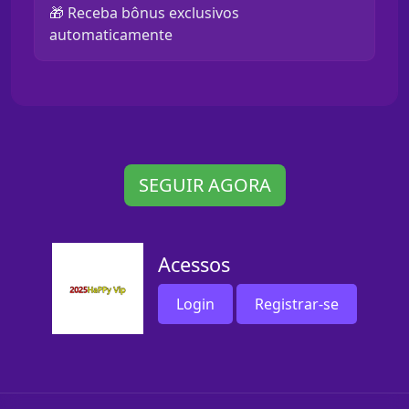
🎁 Receba bônus exclusivos
automaticamente
SEGUIR AGORA
Acessos
Login
Registrar-se