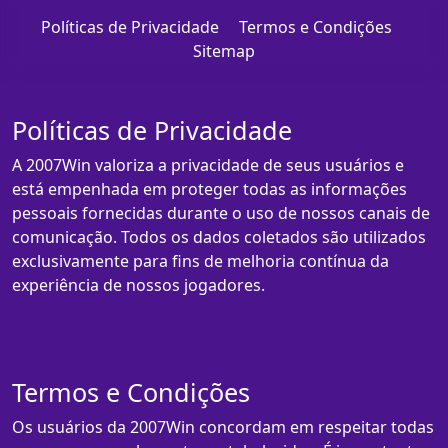
Políticas de Privacidade
Termos e Condições
Sitemap
Políticas de Privacidade
A 2007Win valoriza a privacidade de seus usuários e
está empenhada em proteger todas as informações
pessoais fornecidas durante o uso de nossos canais de
comunicação. Todos os dados coletados são utilizados
exclusivamente para fins de melhoria contínua da
experiência de nossos jogadores.
Termos e Condições
Os usuários da 2007Win concordam em respeitar todas