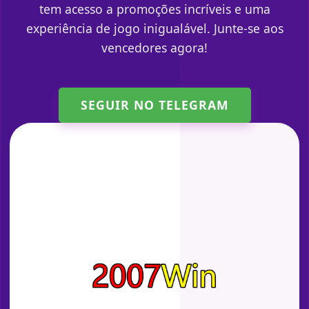
tem acesso a promoções incríveis e uma
experiência de jogo inigualável. Junte-se aos
vencedores agora!
SEGUIR NO TELEGRAM