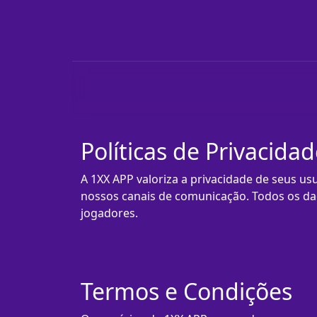
Políticas de Privacida
A 1XX APP valoriza a privacidade de seus u
nossos canais de comunicação. Todos os dad
jogadores.
Termos e Condições