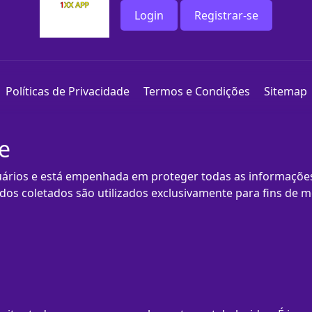
Login
Registrar-se
Políticas de Privacidade
Termos e Condições
Sitemap
de
suários e está empenhada em proteger todas as informaçõe
os coletados são utilizados exclusivamente para fins de m