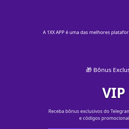
A 1XX APP é uma das melhores plataform
🎁 Bônus Exclu
VIP
Receba bônus exclusivos do Telegra
e códigos promocionai