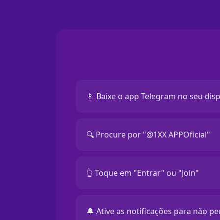
📱 Baixe o app Telegram no seu disp
🔍 Procure por "@1XX APPOficial"
👆 Toque em "Entrar" ou "Join"
🔔 Ative as notificações para não p