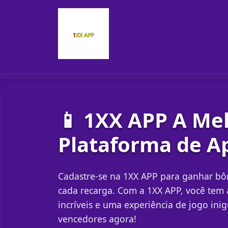
📱 1XX APP A Me
Plataforma de A
Cadastre-se na 1XX APP para ganhar bô
cada recarga. Com a 1XX APP, você tem
incríveis e uma experiência de jogo inig
vencedores agora!