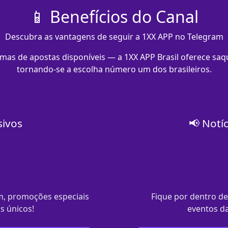
📱 Benefícios do Canal
Descubra as vantagens de seguir a 1XX APP no Telegram
as de apostas disponíveis — a 1XX APP Brasil oferece saqu
tornando-se a escolha número um dos brasileiros.
sivos
📢 Notí
m, promoções especiais
Fique por dentro d
s únicos!
eventos d