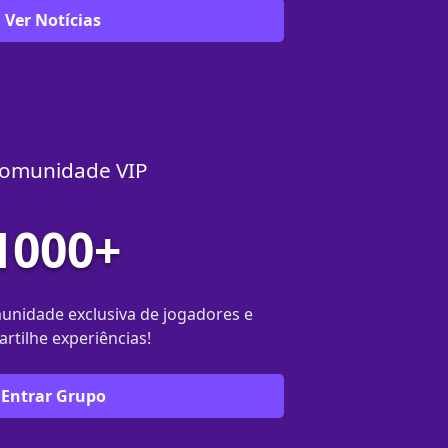
Ver Notícias
Comunidade VIP
1000+
unidade exclusiva de jogadores e
rtilhe experiências!
Entrar Grupo