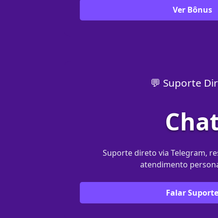
Ver Bônus
💬 Suporte Di
Cha
Suporte direto via Telegram, r
atendimento persona
Falar Suport