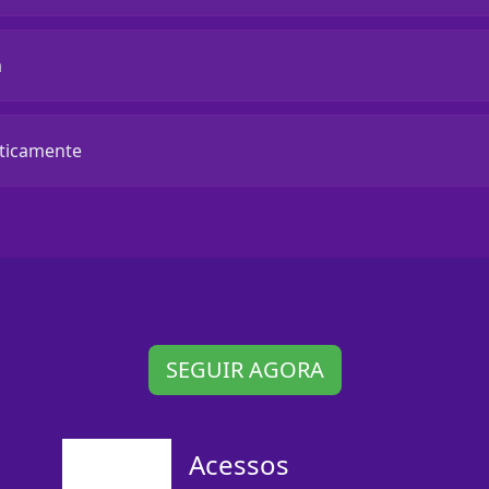
a
aticamente
SEGUIR AGORA
Acessos