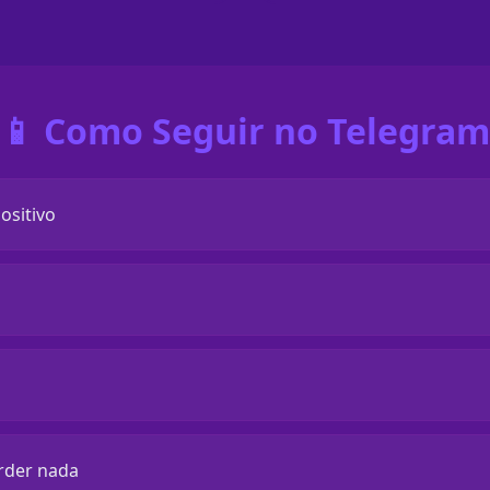
📱 Como Seguir no Telegram
ositivo
erder nada