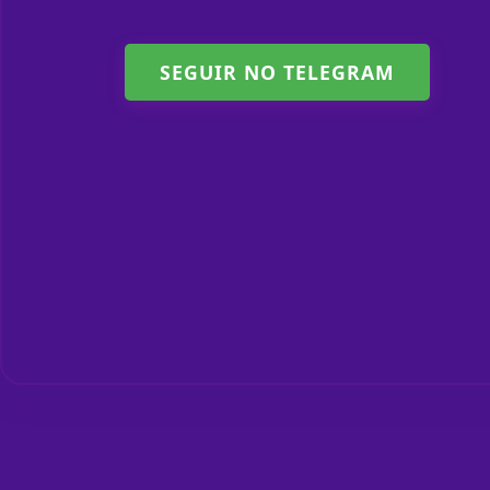
SEGUIR NO TELEGRAM