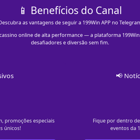
📱 Benefícios do Canal
Descubra as vantagens de seguir a 199Win APP no Telegra
assino online de alta performance — a plataforma 199Win 
desafiadores e diversão sem fim.
sivos
📢 Notí
m, promoções especiais
Fique por dentro d
s únicos!
eventos da 