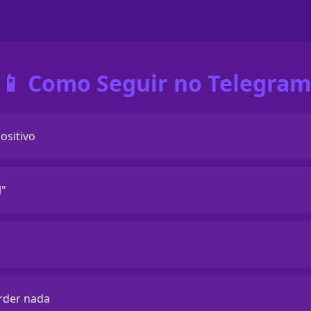
📱 Como Seguir no Telegram
ositivo
l"
erder nada