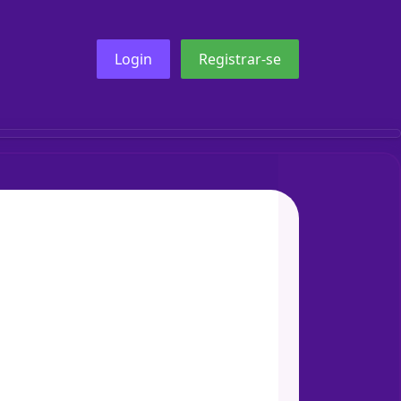
Login
Registrar-se