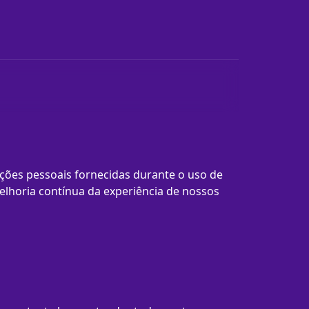
ções pessoais fornecidas durante o uso de
elhoria contínua da experiência de nossos