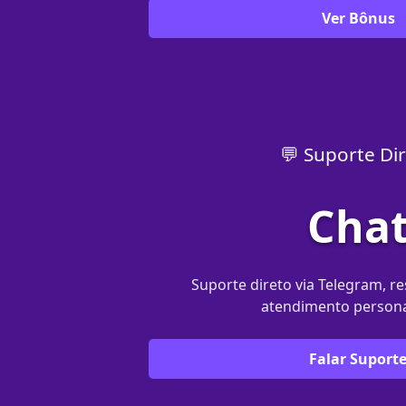
Ver Bônus
💬 Suporte Di
Cha
Suporte direto via Telegram, r
atendimento persona
Falar Suport