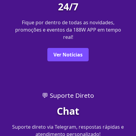
24/7
Fique por dentro de todas as novidades,
promoções e eventos da 188W APP em tempo
real!
Ver Notícias
💬 Suporte Direto
Chat
Suporte direto via Telegram, respostas rápidas e
atendimento personalizado!