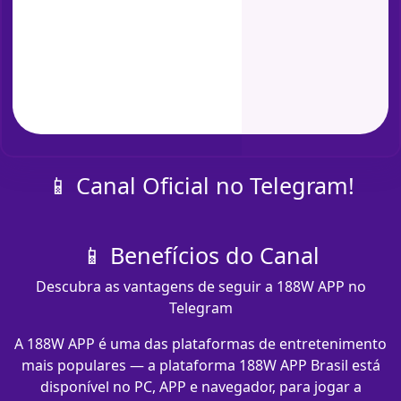
📱 Canal Oficial no Telegram!
📱 Benefícios do Canal
Descubra as vantagens de seguir a 188W APP no
Telegram
A 188W APP é uma das plataformas de entretenimento
mais populares — a plataforma 188W APP Brasil está
disponível no PC, APP e navegador, para jogar a