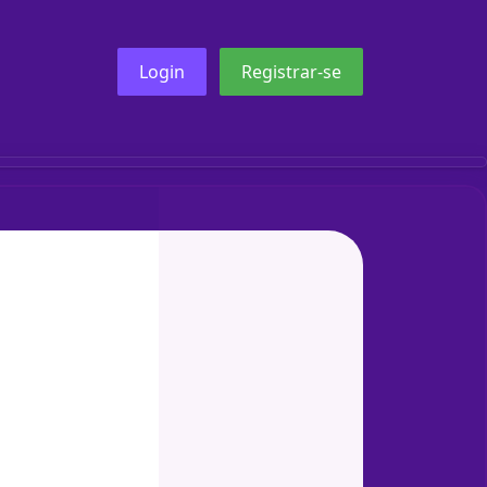
Login
Registrar-se