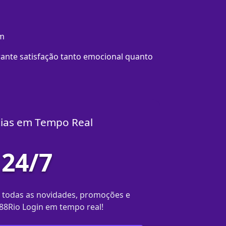
am
arante satisfação tanto emocional quanto
cias em Tempo Real
24/7
e todas as novidades, promoções e
88Rio Login em tempo real!