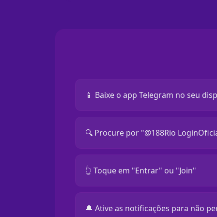
📱 Baixe o app Telegram no seu disp
🔍 Procure por "@188Rio LoginOfici
👆 Toque em "Entrar" ou "Join"
🔔 Ative as notificações para não p