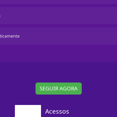
a
aticamente
SEGUIR AGORA
Acessos