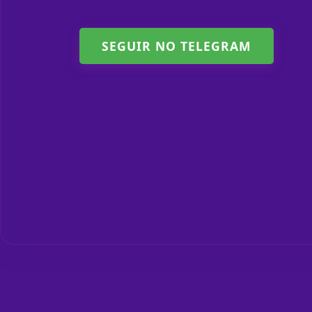
SEGUIR NO TELEGRAM