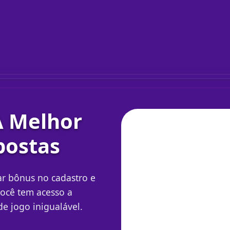
A Melhor
postas
ar bônus no cadastro e
você tem acesso a
e jogo inigualável.