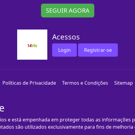
SEGUIR AGORA
Acessos
Login
Registrar-se
Políticas de Privacidade
Termos e Condições
Sitemap
de
ários e está empenhada em proteger todas as informações 
tados são utilizados exclusivamente para fins de melhoria