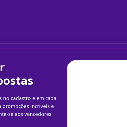
r
postas
s no cadastro e em cada
a promoções incríveis e
unte-se aos vencedores