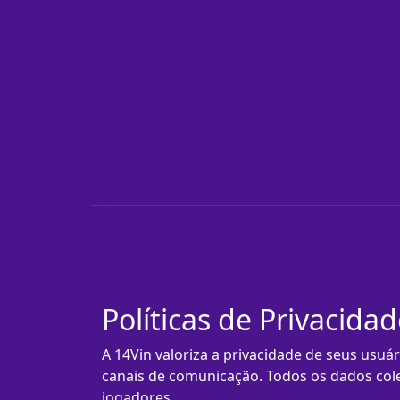
Políticas de Privacida
A 14Vin valoriza a privacidade de seus usu
canais de comunicação. Todos os dados cole
jogadores.