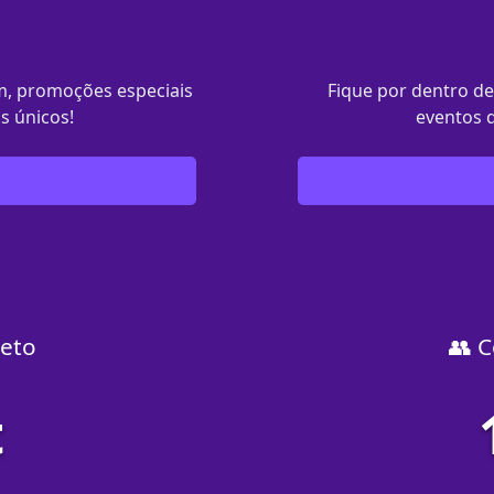
m, promoções especiais
Fique por dentro d
s únicos!
eventos 
reto
👥 
t