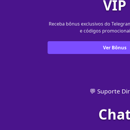
VIP
Receba bônus exclusivos do Telegra
e códigos promocionai
Ver Bônus
💬 Suporte Di
Cha