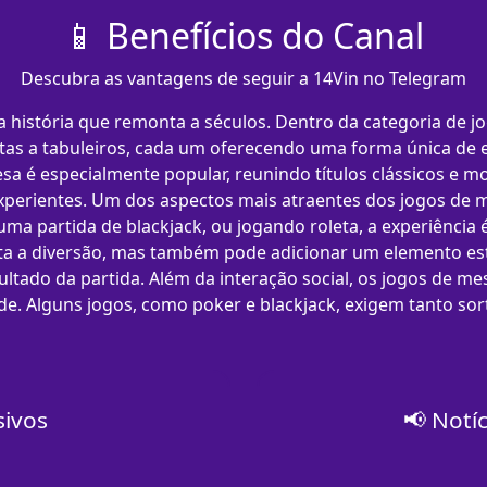
📱 Benefícios do Canal
Descubra as vantagens de seguir a 14Vin no Telegram
a história que remonta a séculos. Dentro da categoria de
tas a tabuleiros, cada um oferecendo uma forma única de en
esa é especialmente popular, reunindo títulos clássicos 
xperientes. Um dos aspectos mais atraentes dos jogos de m
a partida de blackjack, ou jogando roleta, a experiência 
a a diversão, mas também pode adicionar um elemento est
ultado da partida. Além da interação social, os jogos de m
e. Alguns jogos, como poker e blackjack, exigem tanto sor
sivos
📢 Notí