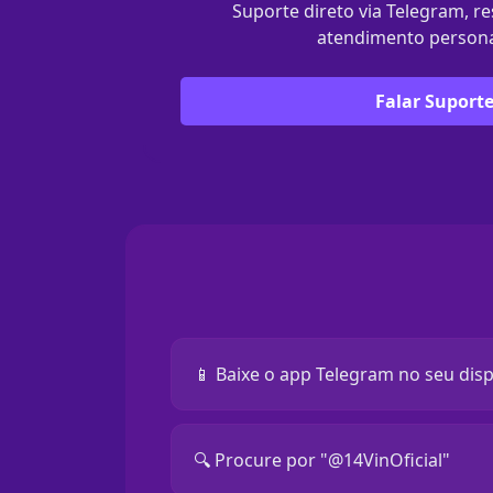
Suporte direto via Telegram, r
atendimento persona
Falar Suport
📱 Baixe o app Telegram no seu disp
🔍 Procure por "@14VinOficial"