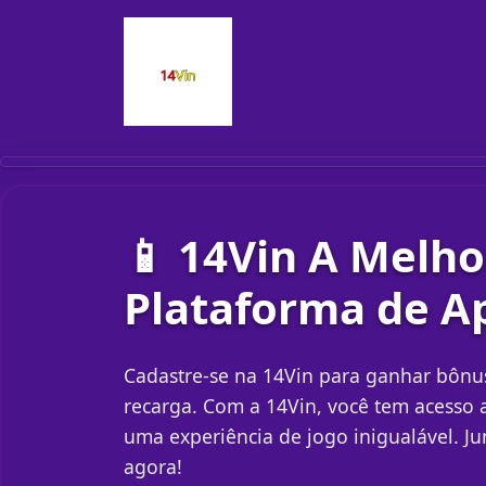
📱 14Vin A Melho
Plataforma de A
Cadastre-se na 14Vin para ganhar bônu
recarga. Com a 14Vin, você tem acesso 
uma experiência de jogo inigualável. J
agora!