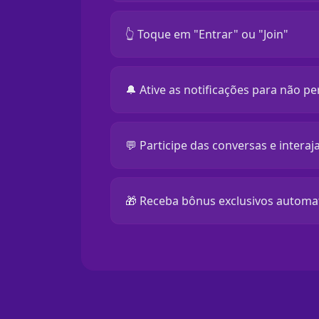
👆 Toque em "Entrar" ou "Join"
🔔 Ative as notificações para não p
💬 Participe das conversas e interaj
🎁 Receba bônus exclusivos autom