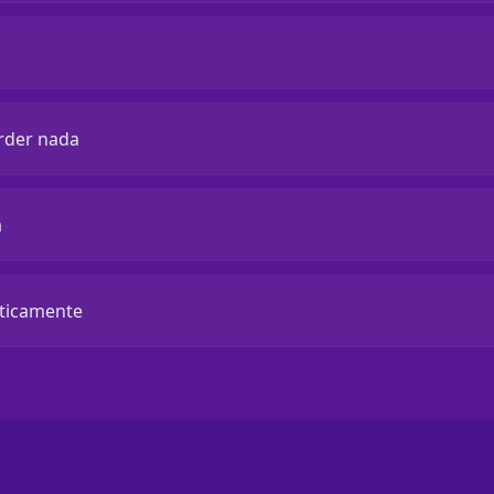
erder nada
a
aticamente