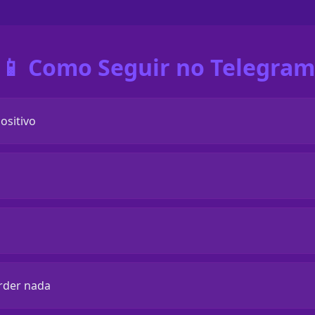
📱 Como Seguir no Telegram
ositivo
erder nada