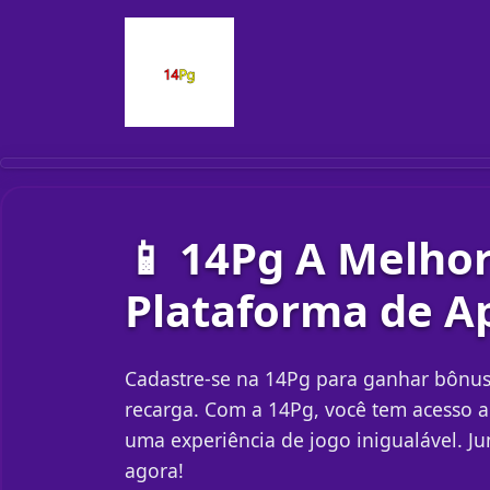
📱 14Pg A Melho
Plataforma de A
Cadastre-se na 14Pg para ganhar bônus
recarga. Com a 14Pg, você tem acesso a
uma experiência de jogo inigualável. J
agora!