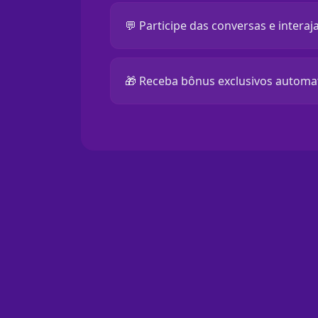
💬 Participe das conversas e interaj
🎁 Receba bônus exclusivos autom