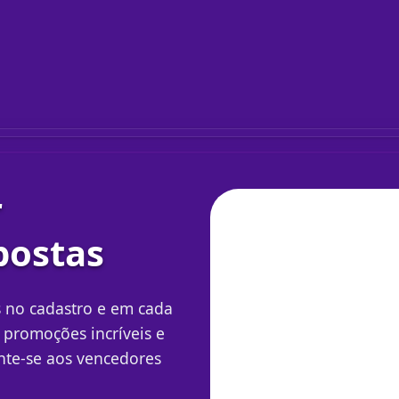
r
postas
 no cadastro e em cada
 promoções incríveis e
unte-se aos vencedores