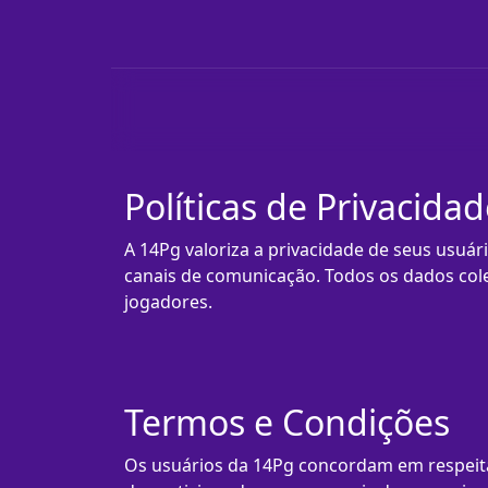
Políticas de Privacida
A 14Pg valoriza a privacidade de seus usuá
canais de comunicação. Todos os dados cole
jogadores.
Termos e Condições
Os usuários da 14Pg concordam em respeitar