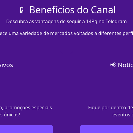
📱 Benefícios do Canal
Descubra as vantagens de seguir a 14Pg no Telegram
rece uma variedade de mercados voltados a diferentes perf
sivos
📢 Notí
m, promoções especiais
Fique por dentro d
s únicos!
eventos 