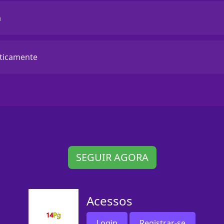
a
aticamente
SEGUIR AGORA
Acessos
Login
Registrar-se