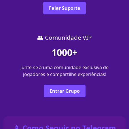
Falar Suporte
👥 Comunidade VIP
1000+
Junte-se a uma comunidade exclusiva de
jogadores e compartilhe experiências!
Entrar Grupo
📱 Como Seguir no Telegram