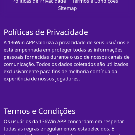
Políticas de Privacidade
Termos e Condições
Sitemap
Políticas de Privacidade
A 136Win APP valoriza a privacidade de seus usuários e
está empenhada em proteger todas as informações
pessoais fornecidas durante o uso de nossos canais de
comunicação. Todos os dados coletados são utilizados
exclusivamente para fins de melhoria contínua da
experiência de nossos jogadores.
Termos e Condições
Os usuários da 136Win APP concordam em respeitar
todas as regras e regulamentos estabelecidos. É